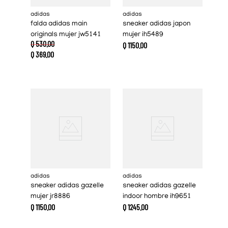
adidas
adidas
falda adidas main
sneaker adidas japon
originals mujer jw5141
mujer ih5489
Q
530
.
00
Q
1150
.
00
Q
369
.
00
adidas
adidas
sneaker adidas gazelle
sneaker adidas gazelle
mujer jr8886
indoor hombre ih9651
Q
1150
.
00
Q
1245
.
00