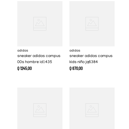
adidas
adidas
sneaker adidas campus
sneaker adidas campus
00s hombre id1435
kids niño jq6384
Q
1245
.
00
Q
670
.
00