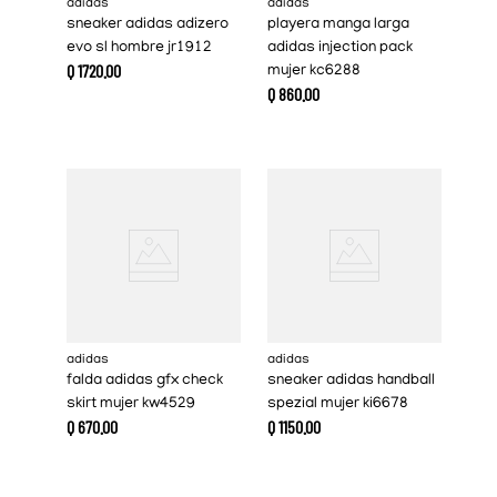
adidas
adidas
sneaker adidas adizero
playera manga larga
evo sl hombre jr1912
adidas injection pack
Q
1720
.
00
mujer kc6288
Q
860
.
00
adidas
adidas
falda adidas gfx check
sneaker adidas handball
skirt mujer kw4529
spezial mujer ki6678
Q
670
.
00
Q
1150
.
00