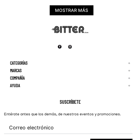
MOSTRAR MÁS
CATEGORÍAS
+
MARCAS
+
COMPAÑÍA
+
Adidas
Reebok
AYUDA
+
Quiénes Somos
¡Lo Nuevo!
Puma
Contacto
Guía de Tallas
Hombre
Nike
Preguntas Frecuentes
SUSCRÍBETE
New Balance
Mujer
Cambios y Devoluciones
Converse
Entérate antes que los demás, de nuestros eventos y promociones.