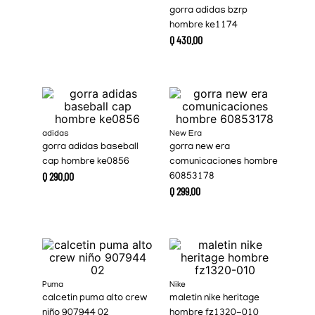
gorra adidas bzrp
hombre ke1174
Q
430
.
00
adidas
New Era
gorra adidas baseball
gorra new era
cap hombre ke0856
comunicaciones hombre
Q
290
.
00
60853178
Q
299
.
00
Puma
Nike
calcetin puma alto crew
maletin nike heritage
niño 907944 02
hombre fz1320-010