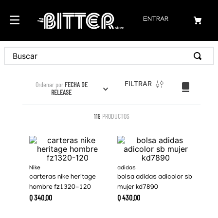
ENTRAR
Buscar
FILTRAR
Ordenar por
FECHA DE
RELEASE
119
PRODUCTOS
Nike
adidas
carteras nike heritage
bolsa adidas adicolor sb
hombre fz1320-120
mujer kd7890
Q
340
.
00
Q
430
.
00