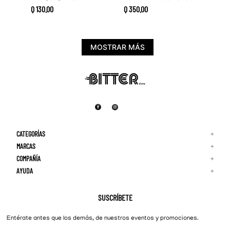
Q
130
.
00
Q
350
.
00
MOSTRAR MÁS
CATEGORÍAS
+
MARCAS
+
COMPAÑÍA
+
Adidas
Reebok
AYUDA
+
Quiénes Somos
¡Lo Nuevo!
Puma
Contacto
Guía de Tallas
Hombre
Nike
Preguntas Frecuentes
SUSCRÍBETE
New Balance
Mujer
Cambios y Devoluciones
Converse
Entérate antes que los demás, de nuestros eventos y promociones.