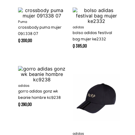
Puma
crossbody puma mujer
adidas
bolso adidas festival
091338 07
Q
200
.
00
bag mujer ke2332
Q
385
.
00
adidas
gorro adidas gonz wk
beanie hombre kc9238
Q
290
.
00
adidas