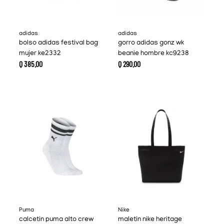
adidas
adidas
bolso adidas festival bag
gorro adidas gonz wk
mujer ke2332
beanie hombre kc9238
Q
385
.
00
Q
290
.
00
Puma
Nike
calcetin puma alto crew
maletin nike heritage