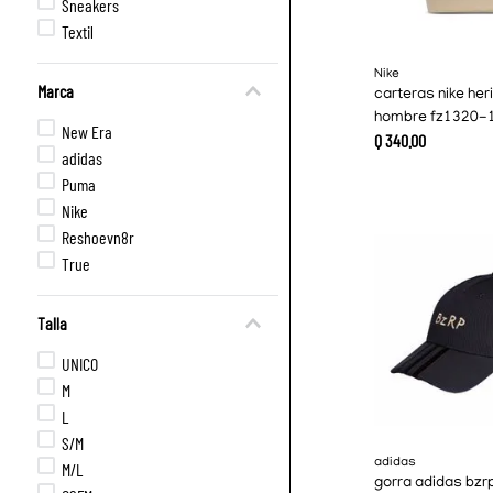
Sneakers
Textil
Nike
Marca
carteras nike her
hombre fz1320-
New Era
Q
340
.
00
adidas
Puma
Nike
Reshoevn8r
True
Talla
UNICO
M
L
S/M
adidas
M/L
gorra adidas bzr