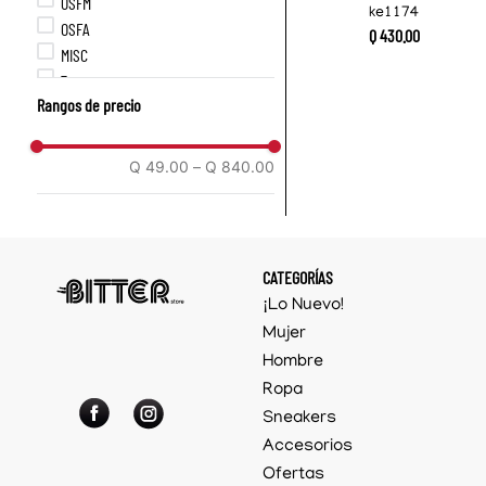
OSFM
ke1174
OSFA
Q
430
.
00
MISC
7
Rangos de precio
14
38
18
Q 49.00
–
Q 840.00
XS
S
7 1/8
CATEGORÍAS
¡Lo Nuevo!
Mujer
Hombre
Ropa
Sneakers
Accesorios
Ofertas