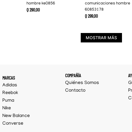
hombre ke0856
comunicaciones hombre
Q
290
.
00
60853178
Q
299
.
00
MOSTRAR MÁS
COMPAÑÍA
A
MARCAS
Quiénes Somos
G
Adidas
Contacto
P
Reebok
C
Puma
Nike
New Balance
Converse