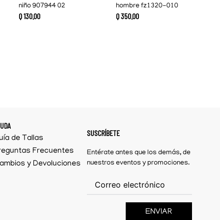
niño 907944 02
hombre fz1320-010
Q
130
.
00
Q
350
.
00
YUDA
SUSCRÍBETE
uía de Tallas
reguntas Frecuentes
Entérate antes que los demás, de
ambios y Devoluciones
nuestros eventos y promociones.
ENVIAR