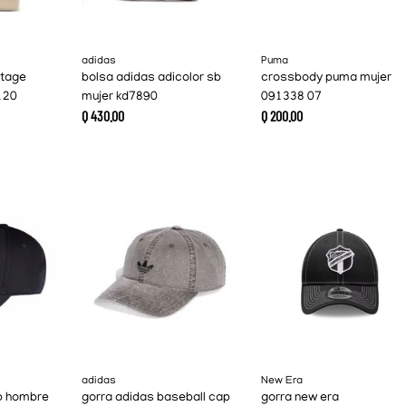
adidas
Puma
itage
bolsa adidas adicolor sb
crossbody puma mujer
120
mujer kd7890
091338 07
Q
430
.
00
Q
200
.
00
adidas
New Era
p hombre
gorra adidas baseball cap
gorra new era