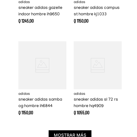
adidas
adidas
sneaker adidas gazelle
sneaker adidas campus
indoor hombre ih9650
st hombre kj1033
Q
1245
.
00
Q
1150
.
00
adidas
adidas
sneaker adidas samba
sneaker adidas sl 72 rs
og hombre ih6844
hombre hq4909
Q
1150
.
00
Q
1055
.
00
MOSTRAR MÁS