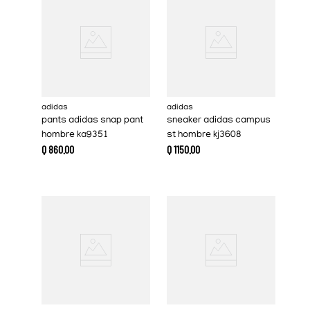
adidas
adidas
pants adidas snap pant
sneaker adidas campus
hombre ka9351
st hombre kj3608
Q
860
.
00
Q
1150
.
00