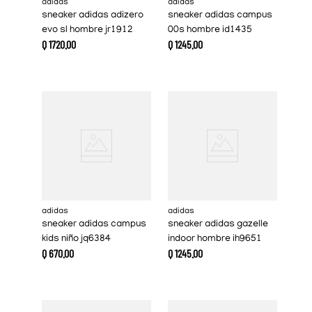
adidas
adidas
sneaker adidas adizero
sneaker adidas campus
evo sl hombre jr1912
00s hombre id1435
Q
1720
.
00
Q
1245
.
00
adidas
adidas
sneaker adidas campus
sneaker adidas gazelle
kids niño jq6384
indoor hombre ih9651
Q
670
.
00
Q
1245
.
00