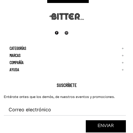
CATEGORÍAS
+
MARCAS
+
COMPAÑÍA
+
Adidas
Reebok
AYUDA
+
Quiénes Somos
¡Lo Nuevo!
Puma
Contacto
Guía de Tallas
Hombre
Nike
Preguntas Frecuentes
SUSCRÍBETE
New Balance
Mujer
Cambios y Devoluciones
Converse
Entérate antes que los demás, de nuestros eventos y promociones.
ENVIAR