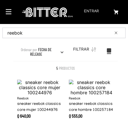
ENTRAR
Buscar
FILTRAR
Ordenar por
FECHA DE
RELEASE
5
PRODUCTOS
Reebok
Reebok
sneaker reebok classics
sneaker reebok classics
core mujer 100244976
core hombre 100257184
Q
640
.
00
Q
555
.
00