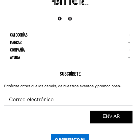
CATEGORÍAS
+
MARCAS
+
COMPAÑÍA
+
Adidas
Reebok
AYUDA
+
Quiénes Somos
¡Lo Nuevo!
Puma
Contacto
Guía de Tallas
Hombre
Nike
Preguntas Frecuentes
SUSCRÍBETE
New Balance
Mujer
Cambios y Devoluciones
Converse
Entérate antes que los demás, de nuestros eventos y promociones.
ENVIAR