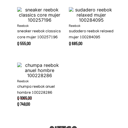
Reebok
Reebok
sneaker reebok classics
sudadero reebok relaxed
core mujer 100257196
mujer 100284095
Q
555
.
00
Q
685
.
00
Reebok
chumpa reebok anuel
hombre 100228286
Q
1065
.
00
Q
749
.
00