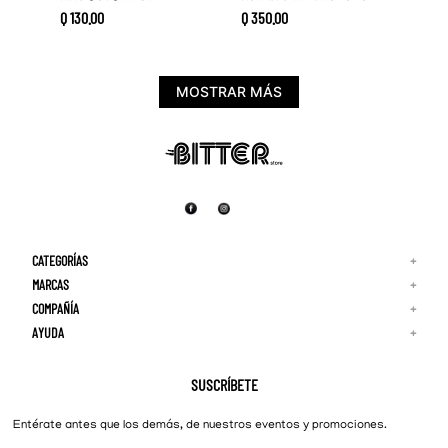
Q
130
.
00
Q
350
.
00
MOSTRAR MÁS
CATEGORÍAS
+
MARCAS
+
COMPAÑÍA
+
Adidas
Reebok
AYUDA
+
Quiénes Somos
¡Lo Nuevo!
Puma
Contacto
Guía de Tallas
Hombre
Nike
Preguntas Frecuentes
SUSCRÍBETE
New Balance
Mujer
Cambios y Devoluciones
Converse
Entérate antes que los demás, de nuestros eventos y promociones.