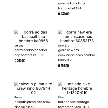
gorra adidas bzrp
hombre ke1174
Q
430
.
00
adidas
New Era
gorra adidas baseball
gorra new era
cap hombre ke0856
comunicaciones hombre
Q
290
.
00
60853178
Q
299
.
00
Puma
Nike
calcetin puma alto crew
maletin nike heritage
niño 907944 02
hombre fz1320-010