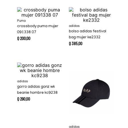
Puma
crossbody puma mujer
adidas
bolso adidas festival
091338 07
Q
200
.
00
bag mujer ke2332
Q
385
.
00
adidas
gorro adidas gonz wk
beanie hombre kc9238
Q
290
.
00
adidas