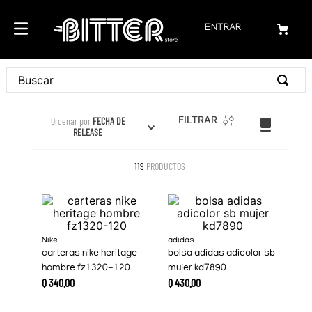
ENTRAR
Buscar
FILTRAR
Ordenar por
FECHA DE
RELEASE
119
PRODUCTOS
Nike
adidas
carteras nike heritage
bolsa adidas adicolor sb
hombre fz1320-120
mujer kd7890
Q
340
.
00
Q
430
.
00