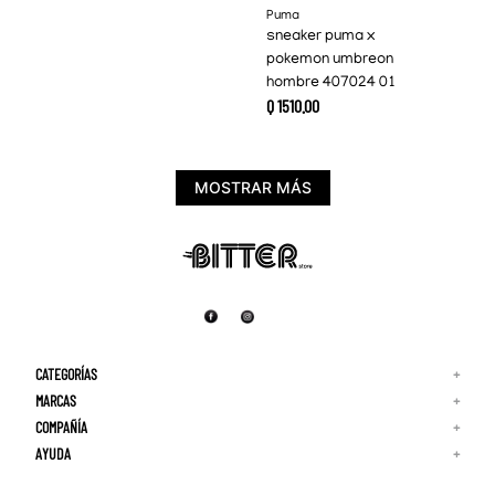
Puma
sneaker puma x
pokemon umbreon
hombre 407024 01
Q
1510
.
00
MOSTRAR MÁS
CATEGORÍAS
+
MARCAS
+
COMPAÑÍA
+
Adidas
Reebok
AYUDA
+
Quiénes Somos
¡Lo Nuevo!
Puma
Contacto
Guía de Tallas