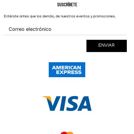
Hombre
Nike
Preguntas Frecuentes
SUSCRÍBETE
New Balance
Mujer
Cambios y Devoluciones
Converse
Entérate antes que los demás, de nuestros eventos y promociones.
ENVIAR