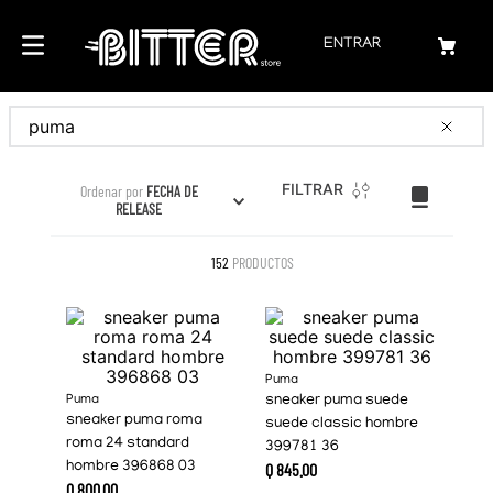
ENTRAR
Buscar
FILTRAR
Ordenar por
FECHA DE
RELEASE
152
PRODUCTOS
Puma
Puma
sneaker puma suede
sneaker puma roma
suede classic hombre
roma 24 standard
399781 36
hombre 396868 03
Q
845
.
00
Q
800
.
00