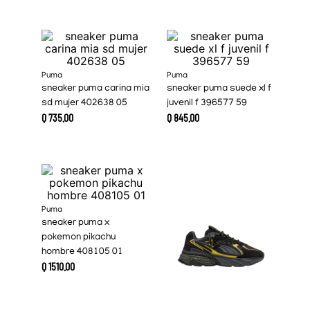
Puma
Puma
sneaker puma carina mia
sneaker puma suede xl f
sd mujer 402638 05
juvenil f 396577 59
Q
735
.
00
Q
845
.
00
Puma
sneaker puma x
pokemon pikachu
hombre 408105 01
Q
1510
.
00