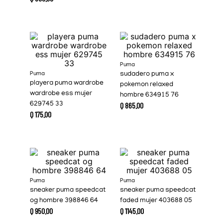
Puma
Puma
sudadero puma x
playera puma wardrobe
pokemon relaxed
wardrobe ess mujer
hombre 634915 76
629745 33
Q
865
.
00
Q
175
.
00
Puma
Puma
sneaker puma speedcat
sneaker puma speedcat
og hombre 398846 64
faded mujer 403688 05
Q
950
.
00
Q
1145
.
00