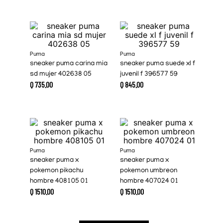
Puma
Puma
sneaker puma carina mia
sneaker puma suede xl f
sd mujer 402638 05
juvenil f 396577 59
Q
735
.
00
Q
845
.
00
Puma
Puma
sneaker puma x
sneaker puma x
pokemon pikachu
pokemon umbreon
hombre 408105 01
hombre 407024 01
Q
1510
.
00
Q
1510
.
00