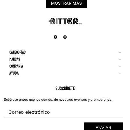
MOSTRAR MÁS
CATEGORÍAS
+
MARCAS
+
COMPAÑÍA
+
Adidas
Reebok
AYUDA
+
Quiénes Somos
¡Lo Nuevo!
Puma
Contacto
Guía de Tallas
Hombre
Nike
Preguntas Frecuentes
SUSCRÍBETE
New Balance
Mujer
Cambios y Devoluciones
Converse
Entérate antes que los demás, de nuestros eventos y promociones.
ENVIAR