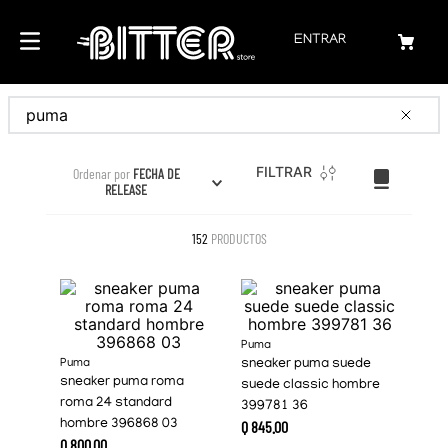
ENTRAR
Buscar
FILTRAR
Ordenar por
FECHA DE
RELEASE
152
PRODUCTOS
Puma
Puma
sneaker puma suede
sneaker puma roma
suede classic hombre
roma 24 standard
399781 36
hombre 396868 03
Q
845
.
00
Q
800
.
00