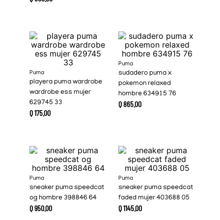
Puma
Puma
sudadero puma x
playera puma wardrobe
pokemon relaxed
wardrobe ess mujer
hombre 634915 76
629745 33
Q
865
.
00
Q
175
.
00
Puma
Puma
sneaker puma speedcat
sneaker puma speedcat
og hombre 398846 64
faded mujer 403688 05
Q
950
.
00
Q
1145
.
00