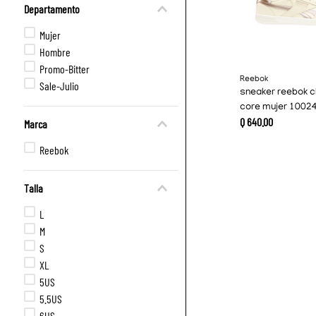
Departamento
Mujer
Hombre
Promo-Bitter
Reebok
Sale-Julio
sneaker reebok c
core mujer 1002
Q
640
.
00
Marca
Reebok
Talla
L
M
S
XL
5US
5.5US
6US