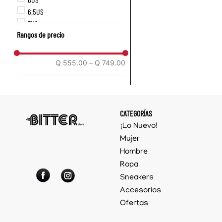
6.5US
7US
Rangos de precio
7.5US
8US
8.5US
Q 555.00
–
Q 749.00
9US
CATEGORÍAS
¡Lo Nuevo!
Mujer
Hombre
Ropa
Sneakers
Accesorios
Ofertas