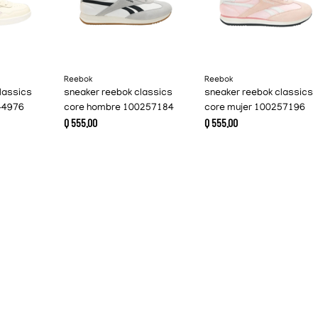
Reebok
Reebok
lassics
sneaker reebok classics
sneaker reebok classics
44976
core hombre 100257184
core mujer 100257196
Q
555
.
00
Q
555
.
00