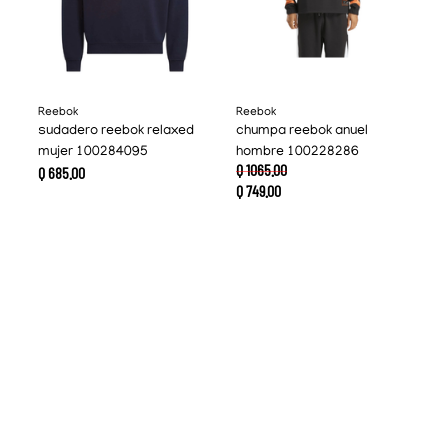
Reebok
Reebok
sudadero reebok relaxed
chumpa reebok anuel
mujer 100284095
hombre 100228286
Q
1065
.
00
Q
685
.
00
Q
749
.
00