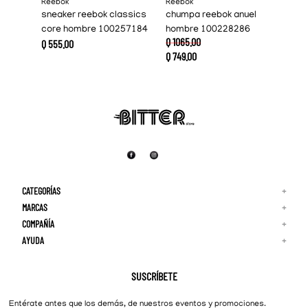
Reebok
Reebok
sneaker reebok classics
chumpa reebok anuel
core hombre 100257184
hombre 100228286
Q
1065
.
00
Q
555
.
00
Q
749
.
00
CATEGORÍAS
+
MARCAS
+
COMPAÑÍA
+
Adidas
Reebok
AYUDA
+
Quiénes Somos
¡Lo Nuevo!
Puma
Contacto
Guía de Tallas
Hombre
Nike
Preguntas Frecuentes
SUSCRÍBETE
New Balance
Mujer
Cambios y Devoluciones
Converse
Entérate antes que los demás, de nuestros eventos y promociones.