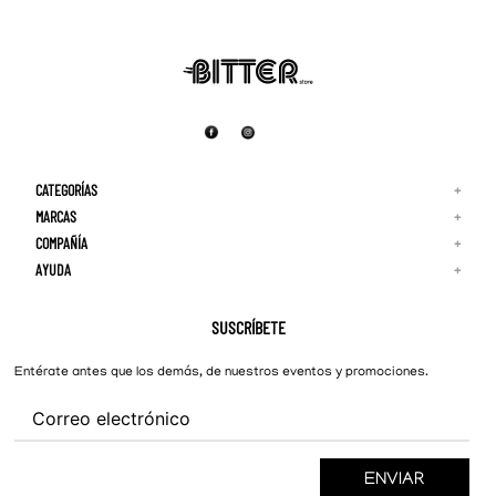
CATEGORÍAS
+
MARCAS
+
COMPAÑÍA
+
Adidas
Reebok
AYUDA
+
Quiénes Somos
¡Lo Nuevo!
Puma
Contacto
Guía de Tallas
Hombre
Nike
Preguntas Frecuentes
SUSCRÍBETE
New Balance
Mujer
Cambios y Devoluciones
Converse
Entérate antes que los demás, de nuestros eventos y promociones.
ENVIAR