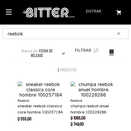
ENTRAR
Buscar
FILTRAR
Ordenar por
FECHA DE
RELEASE
2
PRODUCTOS
Reebok
Reebok
sneaker reebok classics
chumpa reebok anuel
core hombre 100257184
hombre 100228286
Q
1065
.
00
Q
555
.
00
Q
749
.
00