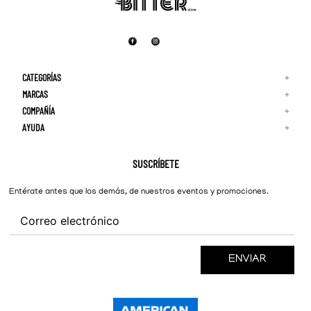
CATEGORÍAS
+
MARCAS
+
COMPAÑÍA
+
Adidas
Reebok
AYUDA
+
Quiénes Somos
¡Lo Nuevo!
Puma
Contacto
Guía de Tallas
Hombre
Nike
Preguntas Frecuentes
SUSCRÍBETE
New Balance
Mujer
Cambios y Devoluciones
Converse
Entérate antes que los demás, de nuestros eventos y promociones.
ENVIAR