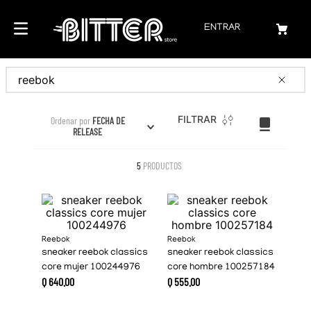
ENTRAR
Buscar
FILTRAR
Ordenar por
FECHA DE
RELEASE
5
PRODUCTOS
Reebok
Reebok
sneaker reebok classics
sneaker reebok classics
core mujer 100244976
core hombre 100257184
Q
640
.
00
Q
555
.
00