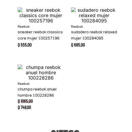
Reebok
Reebok
sneaker reebok classics
sudadero reebok relaxed
core mujer 100257196
mujer 100284095
Q
555
.
00
Q
685
.
00
Reebok
chumpa reebok anuel
hombre 100228286
Q
1065
.
00
Q
749
.
00