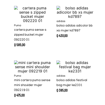
adidas
Puma
bolso adidas adicolor bb
cartera puma sense s
xs mujer kd7897
zipped bucket mujer
Q
430
.
00
092220 01
Q
585
.
00
Puma
adidas
mini cartera puma sense
bolso adidas festival
mini shoulder mujer
bag mujer ke2331
Q
385
.
00
092219 01
Q
475
.
00