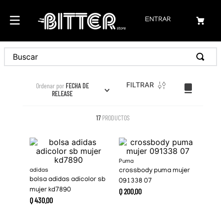
ENTRAR
Buscar
FILTRAR
Ordenar por
FECHA DE
RELEASE
17
PRODUCTOS
Puma
adidas
crossbody puma mujer
bolsa adidas adicolor sb
091338 07
mujer kd7890
Q
200
.
00
Q
430
.
00