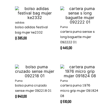
adidas
bolso adidas festival
Puma
cartera puma sense s
bag mujer ke2332
Q
385
.
00
long baguette mujer
092222 01
Q
445
.
00
Puma
Puma
bolso puma cruzado
cartera puma 1976
sense mujer 092218 01
micro grip mujer 091824
Q
840
.
00
08
Q
510
.
00