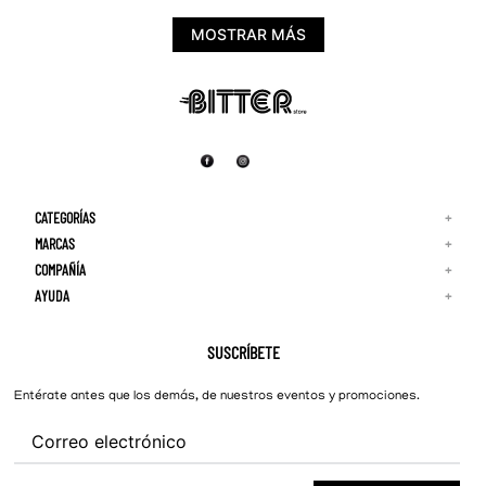
MOSTRAR MÁS
CATEGORÍAS
+
MARCAS
+
COMPAÑÍA
+
Adidas
Reebok
AYUDA
+
Quiénes Somos
¡Lo Nuevo!
Puma
Contacto
Guía de Tallas
Hombre
Nike
Preguntas Frecuentes
SUSCRÍBETE
New Balance
Mujer
Cambios y Devoluciones
Converse
Entérate antes que los demás, de nuestros eventos y promociones.