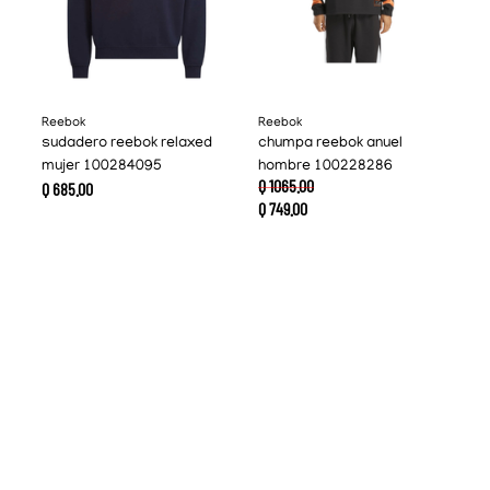
Reebok
Reebok
sudadero reebok relaxed
chumpa reebok anuel
mujer 100284095
hombre 100228286
Q
1065
.
00
Q
685
.
00
Q
749
.
00