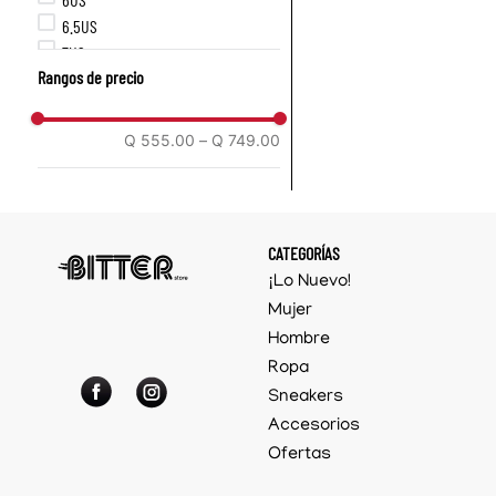
6.5US
7US
Rangos de precio
7.5US
8US
8.5US
Q 555.00
–
Q 749.00
9US
CATEGORÍAS
¡Lo Nuevo!
Mujer
Hombre
Ropa
Sneakers
Accesorios
Ofertas