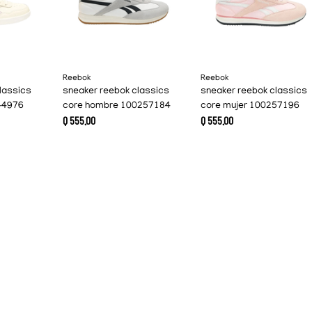
Reebok
Reebok
lassics
sneaker reebok classics
sneaker reebok classics
44976
core hombre 100257184
core mujer 100257196
Q
555
.
00
Q
555
.
00