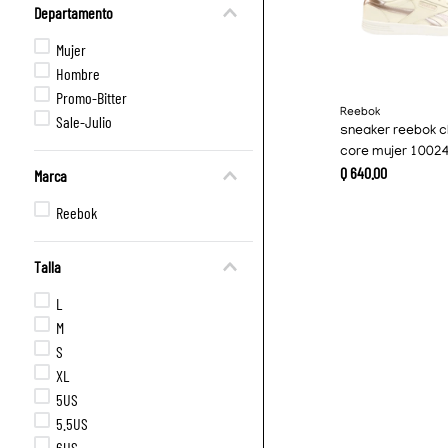
Departamento
Mujer
Hombre
Promo-Bitter
Reebok
Sale-Julio
sneaker reebok c
core mujer 1002
Q
640
.
00
Marca
Reebok
Talla
L
M
S
XL
5US
5.5US
6US