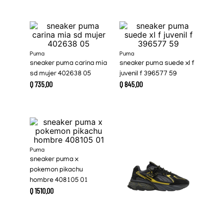
Puma
Puma
sneaker puma carina mia
sneaker puma suede xl f
sd mujer 402638 05
juvenil f 396577 59
Q
735
.
00
Q
845
.
00
Puma
sneaker puma x
pokemon pikachu
hombre 408105 01
Q
1510
.
00