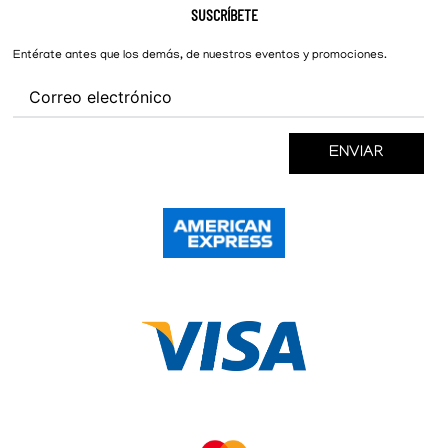
Hombre
Nike
Preguntas Frecuentes
SUSCRÍBETE
New Balance
Mujer
Cambios y Devoluciones
Converse
Entérate antes que los demás, de nuestros eventos y promociones.
ENVIAR