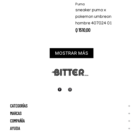
Puma
sneaker puma x
pokemon umbreon
hombre 407024 01
Q
1510
.
00
MOSTRAR MÁS
CATEGORÍAS
+
MARCAS
+
COMPAÑÍA
+
Adidas
Reebok
AYUDA
+
Quiénes Somos
¡Lo Nuevo!
Puma
Contacto
Guía de Tallas