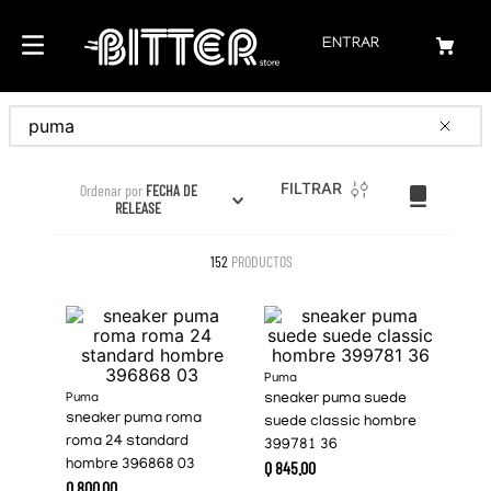
ENTRAR
Buscar
FILTRAR
Ordenar por
FECHA DE
RELEASE
152
PRODUCTOS
Puma
Puma
sneaker puma suede
sneaker puma roma
suede classic hombre
roma 24 standard
399781 36
hombre 396868 03
Q
845
.
00
Q
800
.
00