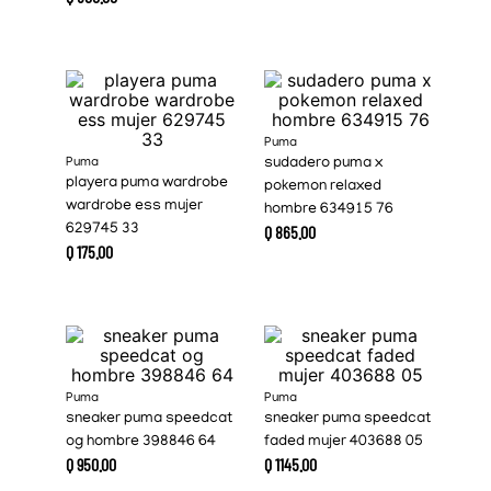
Puma
Puma
sudadero puma x
playera puma wardrobe
pokemon relaxed
wardrobe ess mujer
hombre 634915 76
629745 33
Q
865
.
00
Q
175
.
00
Puma
Puma
sneaker puma speedcat
sneaker puma speedcat
og hombre 398846 64
faded mujer 403688 05
Q
950
.
00
Q
1145
.
00