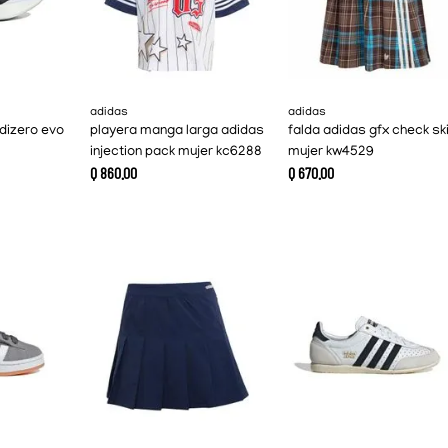
adidas
adidas
dizero evo
playera manga larga adidas
falda adidas gfx check ski
injection pack mujer kc6288
mujer kw4529
Q
860
.
00
Q
670
.
00