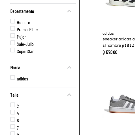
Departamento
Hombre
Promo-Bitter
adidas
Mujer
sneaker adidas a
Sale-Julio
sl hombre jr1912
SuperStar
Q
1720
.
00
Marca
adidas
Talla
2
4
6
7
8