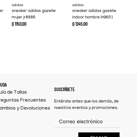
adidas
adidas
er
sneaker adidas gazelle
sneaker adidas gazelle
mujer jr8886
indoor hombre ih9651
Q
1150
.
00
Q
1245
.
00
YUDA
SUSCRÍBETE
uía de Tallas
reguntas Frecuentes
Entérate antes que los demás, de
ambios y Devoluciones
nuestros eventos y promociones.