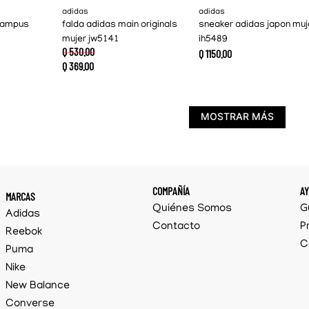
adidas
adidas
campus
falda adidas main originals
sneaker adidas japon muj
mujer jw5141
ih5489
Q
530
.
00
Q
1150
.
00
Q
369
.
00
MOSTRAR MÁS
COMPAÑÍA
A
MARCAS
Quiénes Somos
G
Adidas
Contacto
P
Reebok
C
Puma
Nike
New Balance
Converse