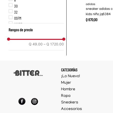
adidas
30
sneaker adidas 
32
kids niño jq6384
OSFM
Q
670
.
00
UNICO
Rangos de precio
1US
2US
3US
Q 49.00
–
Q 1720.00
4US
4.5US
5US
5.5US
CATEGORÍAS
6US
¡Lo Nuevo!
6.5US
Mujer
7US
Hombre
7.5US
Ropa
8US
8.5US
Sneakers
9US
Accesorios