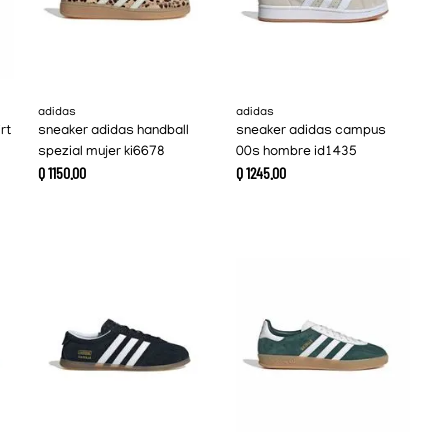
adidas
adidas
rt
sneaker adidas handball
sneaker adidas campus
spezial mujer ki6678
00s hombre id1435
Q
1150
.
00
Q
1245
.
00