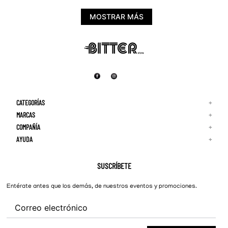
MOSTRAR MÁS
CATEGORÍAS
+
MARCAS
+
COMPAÑÍA
+
Adidas
Reebok
AYUDA
+
Quiénes Somos
¡Lo Nuevo!
Puma
Contacto
Guía de Tallas
Hombre
Nike
Preguntas Frecuentes
SUSCRÍBETE
New Balance
Mujer
Cambios y Devoluciones
Converse
Entérate antes que los demás, de nuestros eventos y promociones.