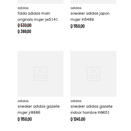
adidas
adidas
falda adidas main
sneaker adidas japon
originals mujer jw5141
mujer ih5489
Q
530
.
00
Q
1150
.
00
Q
369
.
00
adidas
adidas
sneaker adidas gazelle
sneaker adidas gazelle
mujer jr8886
indoor hombre ih9651
Q
1150
.
00
Q
1245
.
00