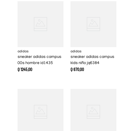
adidas
adidas
sneaker adidas campus
sneaker adidas campus
00s hombre id1435
kids niño jq6384
Q
1245
.
00
Q
670
.
00