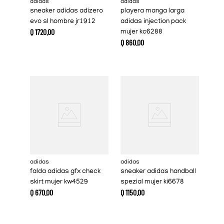
adidas
adidas
sneaker adidas adizero
playera manga larga
evo sl hombre jr1912
adidas injection pack
Q
1720
.
00
mujer kc6288
Q
860
.
00
adidas
adidas
falda adidas gfx check
sneaker adidas handball
skirt mujer kw4529
spezial mujer ki6678
Q
670
.
00
Q
1150
.
00