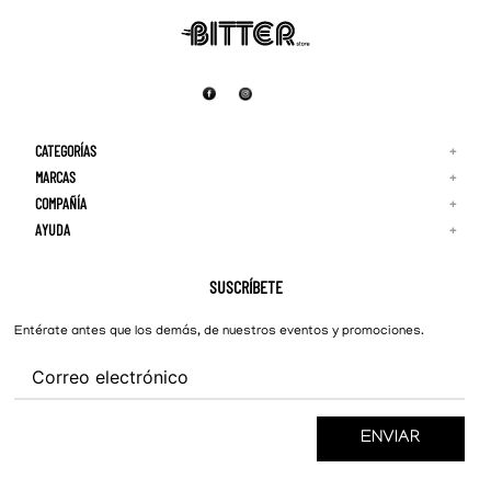
CATEGORÍAS
+
MARCAS
+
COMPAÑÍA
+
Adidas
Reebok
AYUDA
+
Quiénes Somos
¡Lo Nuevo!
Puma
Contacto
Guía de Tallas
Hombre
Nike
Preguntas Frecuentes
SUSCRÍBETE
New Balance
Mujer
Cambios y Devoluciones
Converse
Entérate antes que los demás, de nuestros eventos y promociones.
ENVIAR