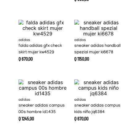
adidas
adidas
falda adidas gfx check
sneaker adidas handball
skirt mujer kw4529
spezial mujer ki6678
Q
670
.
00
Q
1150
.
00
adidas
adidas
sneaker adidas campus
sneaker adidas campus
00s hombre id1435
kids niño jq6384
Q
1245
.
00
Q
670
.
00