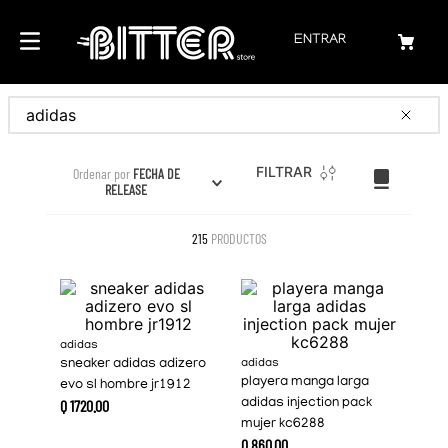
ENTRAR
Buscar
FILTRAR
Ordenar por
FECHA DE
RELEASE
215
PRODUCTOS
adidas
sneaker adidas adizero
adidas
playera manga larga
evo sl hombre jr1912
Q
1720
.
00
adidas injection pack
mujer kc6288
Q
860
.
00