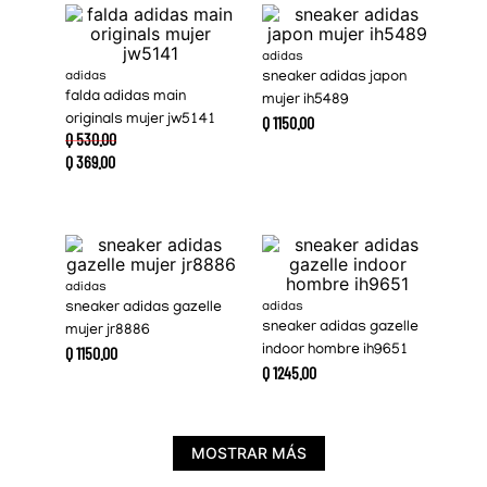
adidas
adidas
sneaker adidas japon
falda adidas main
mujer ih5489
originals mujer jw5141
Q
1150
.
00
Q
530
.
00
Q
369
.
00
adidas
sneaker adidas gazelle
adidas
sneaker adidas gazelle
mujer jr8886
Q
1150
.
00
indoor hombre ih9651
Q
1245
.
00
MOSTRAR MÁS