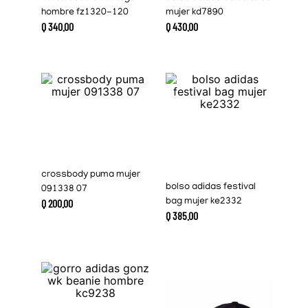
hombre fz1320-120
mujer kd7890
Q
340
.
00
Q
430
.
00
crossbody puma mujer
bolso adidas festival
091338 07
Q
200
.
00
bag mujer ke2332
Q
385
.
00