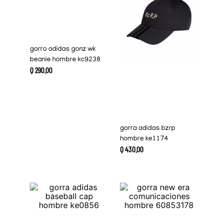
gorro adidas gonz wk
beanie hombre kc9238
Q
290
.
00
gorra adidas bzrp
hombre ke1174
Q
430
.
00