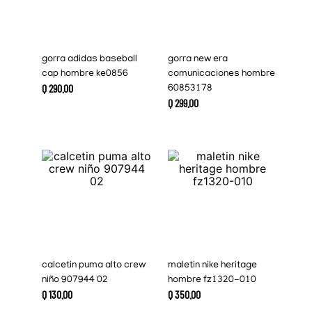
gorra adidas baseball
gorra new era
cap hombre ke0856
comunicaciones hombre
Q
290
.
00
60853178
Q
299
.
00
calcetin puma alto crew
maletin nike heritage
niño 907944 02
hombre fz1320-010
Q
130
.
00
Q
350
.
00