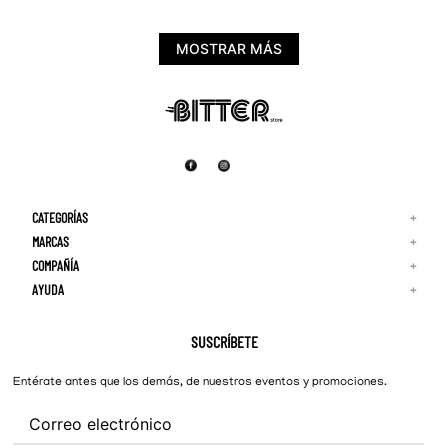
MOSTRAR MÁS
CATEGORÍAS
+
MARCAS
+
COMPAÑÍA
+
Adidas
Reebok
AYUDA
+
Quiénes Somos
¡Lo Nuevo!
Puma
Contacto
Guía de Tallas
Hombre
Nike
Preguntas Frecuentes
SUSCRÍBETE
New Balance
Mujer
Cambios y Devoluciones
Converse
Entérate antes que los demás, de nuestros eventos y promociones.