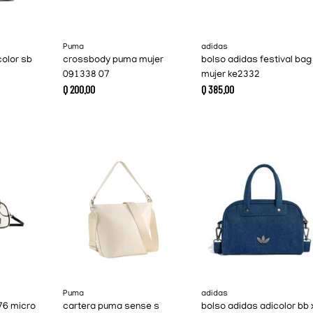
Puma
adidas
color sb
crossbody puma mujer
bolso adidas festival bag
091338 07
mujer ke2332
Q
200
.
00
Q
385
.
00
Puma
adidas
76 micro
cartera puma sense s
bolso adidas adicolor bb 