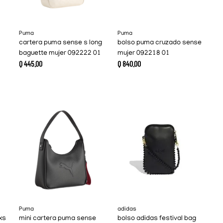
Puma
Puma
cartera puma sense s long
bolso puma cruzado sense
baguette mujer 092222 01
mujer 092218 01
Q
445
.
00
Q
840
.
00
Puma
adidas
xs
mini cartera puma sense
bolso adidas festival bag