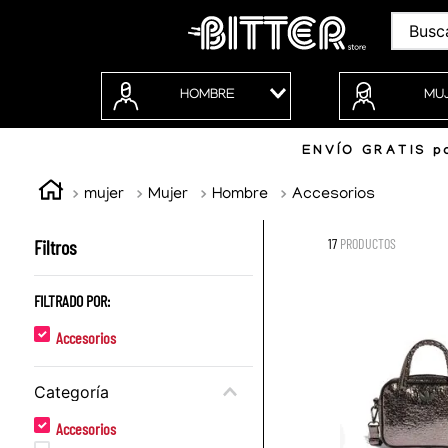
Buscar
HOMBRE
MU
ENVÍO GRATIS po
mujer
Mujer
Hombre
Accesorios
Filtros
17
PRODUCTOS
FILTRADO POR:
Accesorios
Categoría
Accesorios