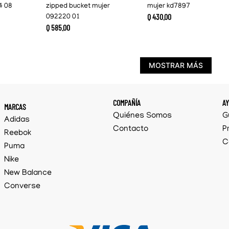
4 08
zipped bucket mujer
mujer kd7897
Q
430
.
00
092220 01
Q
585
.
00
MOSTRAR MÁS
COMPAÑÍA
A
MARCAS
Quiénes Somos
G
Adidas
Contacto
P
Reebok
C
Puma
Nike
New Balance
Converse