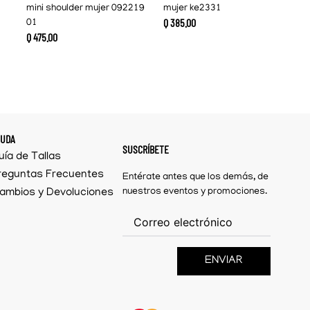
mini shoulder mujer 092219
mujer ke2331
Q
385
.
00
01
Q
475
.
00
YUDA
SUSCRÍBETE
uía de Tallas
reguntas Frecuentes
Entérate antes que los demás, de
ambios y Devoluciones
nuestros eventos y promociones.
ENVIAR