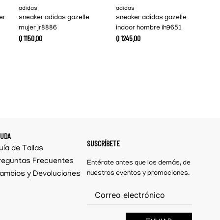
adidas
adidas
er
sneaker adidas gazelle
sneaker adidas gazelle
mujer jr8886
indoor hombre ih9651
Q
1150
.
00
Q
1245
.
00
YUDA
SUSCRÍBETE
uía de Tallas
reguntas Frecuentes
Entérate antes que los demás, de
ambios y Devoluciones
nuestros eventos y promociones.