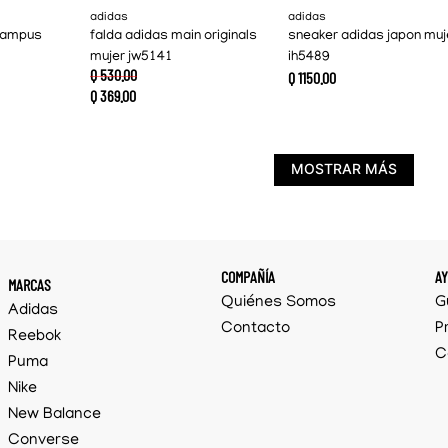
adidas
adidas
campus
falda adidas main originals
sneaker adidas japon muj
mujer jw5141
ih5489
Q
530
.
00
Q
1150
.
00
Q
369
.
00
MOSTRAR MÁS
COMPAÑÍA
A
MARCAS
Quiénes Somos
G
Adidas
Contacto
P
Reebok
C
Puma
Nike
New Balance
Converse