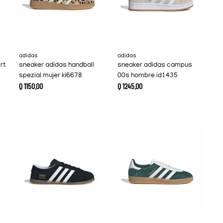
adidas
adidas
rt
sneaker adidas handball
sneaker adidas campus
spezial mujer ki6678
00s hombre id1435
Q
1150
.
00
Q
1245
.
00