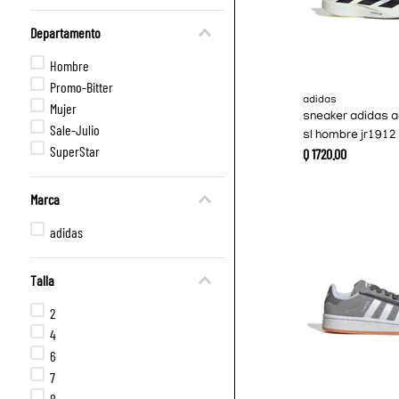
Departamento
Hombre
Promo-Bitter
adidas
Mujer
sneaker adidas a
Sale-Julio
sl hombre jr1912
SuperStar
Q
1720
.
00
Marca
adidas
Talla
2
4
6
7
8