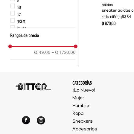
adidas
30
sneaker adidas 
32
kids niño jq6384
OSFM
Q
670
.
00
UNICO
Rangos de precio
1US
2US
3US
Q 49.00
–
Q 1720.00
4US
4.5US
5US
5.5US
CATEGORÍAS
6US
¡Lo Nuevo!
6.5US
Mujer
7US
Hombre
7.5US
Ropa
8US
8.5US
Sneakers
9US
Accesorios