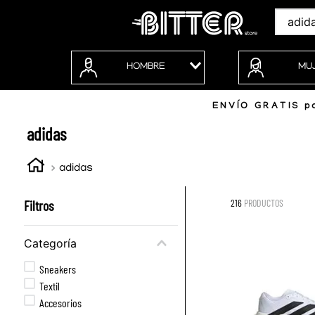
Buscar
HOMBRE
MU
ENVÍO GRATIS po
adidas
adidas
Filtros
216
PRODUCTOS
Categoría
Sneakers
Textil
Accesorios