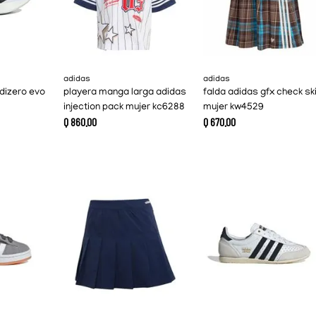
adidas
adidas
dizero evo
playera manga larga adidas
falda adidas gfx check ski
injection pack mujer kc6288
mujer kw4529
Q
860
.
00
Q
670
.
00