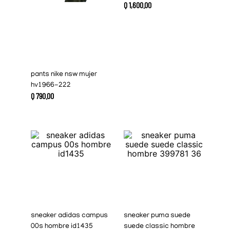
Q
1
,
600
.
00
pants nike nsw mujer
hv1966-222
Q
790
.
00
sneaker adidas campus
sneaker puma suede
00s hombre id1435
suede classic hombre