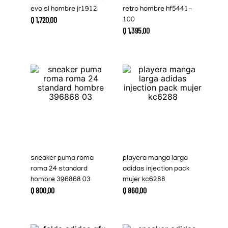
evo sl hombre jr1912
retro hombre hf5441-
Q
1
,
720
.
00
100
Q
1
,
395
.
00
sneaker puma roma
playera manga larga
roma 24 standard
adidas injection pack
hombre 396868 03
mujer kc6288
Q
800
.
00
Q
860
.
00