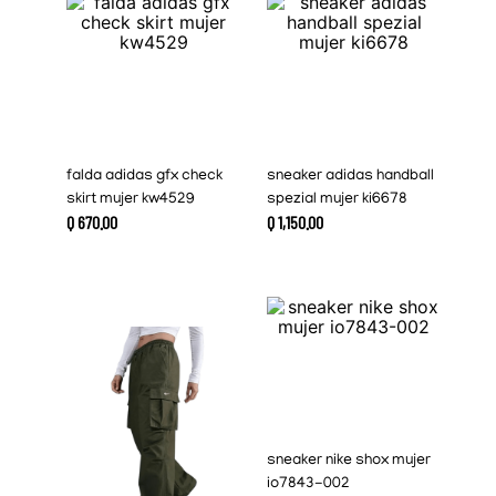
falda adidas gfx check
sneaker adidas handball
skirt mujer kw4529
spezial mujer ki6678
Q
670
.
00
Q
1
,
150
.
00
sneaker nike shox mujer
io7843-002