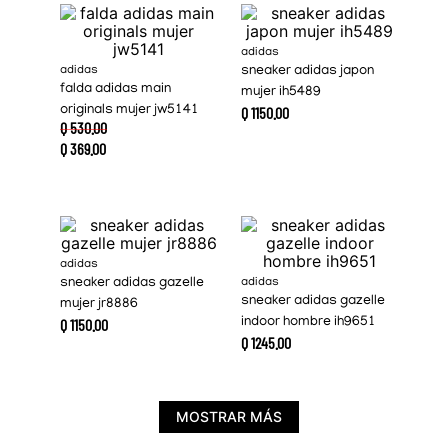
adidas
adidas
sneaker adidas japon
falda adidas main
mujer ih5489
originals mujer jw5141
Q
1150
.
00
Q
530
.
00
Q
369
.
00
adidas
sneaker adidas gazelle
adidas
sneaker adidas gazelle
mujer jr8886
Q
1150
.
00
indoor hombre ih9651
Q
1245
.
00
MOSTRAR MÁS