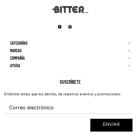
CATEGORÍAS
+
MARCAS
+
COMPAÑÍA
+
Adidas
Reebok
AYUDA
+
Quiénes Somos
¡Lo Nuevo!
Puma
Contacto
Guía de Tallas
Hombre
Nike
Preguntas Frecuentes
SUSCRÍBETE
New Balance
Mujer
Cambios y Devoluciones
Converse
Entérate antes que los demás, de nuestros eventos y promociones.
ENVIAR