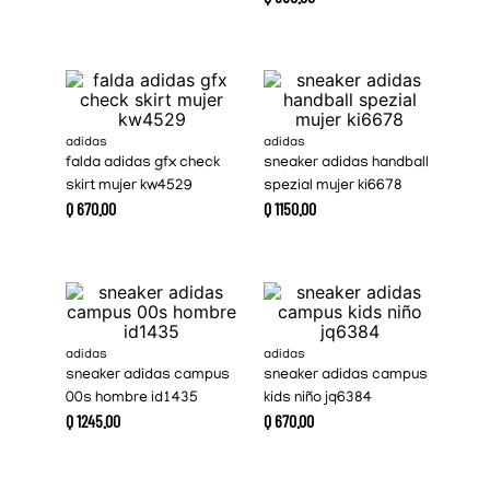
adidas
adidas
falda adidas gfx check
sneaker adidas handball
skirt mujer kw4529
spezial mujer ki6678
Q
670
.
00
Q
1150
.
00
adidas
adidas
sneaker adidas campus
sneaker adidas campus
00s hombre id1435
kids niño jq6384
Q
1245
.
00
Q
670
.
00