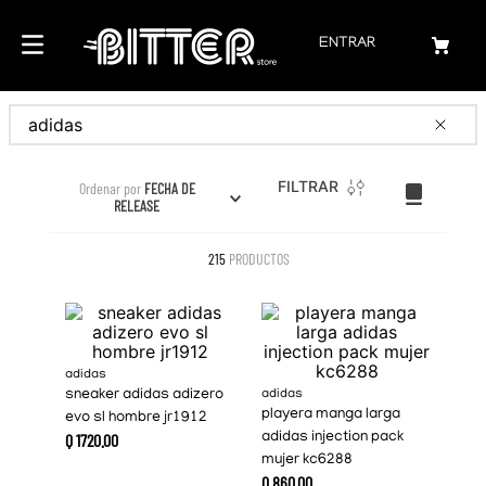
ENTRAR
Buscar
FILTRAR
Ordenar por
FECHA DE
RELEASE
215
PRODUCTOS
adidas
sneaker adidas adizero
adidas
playera manga larga
evo sl hombre jr1912
Q
1720
.
00
adidas injection pack
mujer kc6288
Q
860
.
00