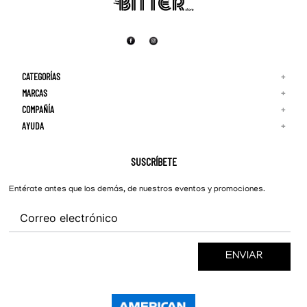
CATEGORÍAS
+
MARCAS
+
COMPAÑÍA
+
Adidas
Reebok
AYUDA
+
Quiénes Somos
¡Lo Nuevo!
Puma
Contacto
Guía de Tallas
Hombre
Nike
Preguntas Frecuentes
SUSCRÍBETE
New Balance
Mujer
Cambios y Devoluciones
Converse
Entérate antes que los demás, de nuestros eventos y promociones.
ENVIAR