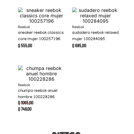
Reebok
Reebok
sneaker reebok classics
sudadero reebok relaxed
core mujer 100257196
mujer 100284095
Q
555
.
00
Q
685
.
00
Reebok
chumpa reebok anuel
hombre 100228286
Q
1065
.
00
Q
749
.
00