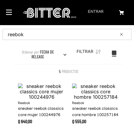
ENTRAR
Buscar
FILTRAR
Ordenar por
FECHA DE
RELEASE
5
PRODUCTOS
Reebok
Reebok
sneaker reebok classics
sneaker reebok classics
core mujer 100244976
core hombre 100257184
Q
640
.
00
Q
555
.
00