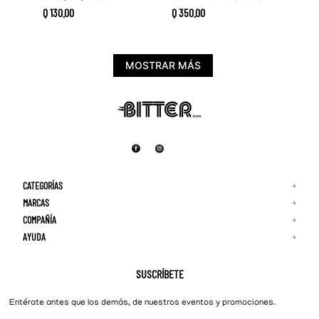
Q
130
.
00
Q
350
.
00
MOSTRAR MÁS
CATEGORÍAS
+
MARCAS
+
COMPAÑÍA
+
Adidas
Reebok
AYUDA
+
Quiénes Somos
¡Lo Nuevo!
Puma
Contacto
Guía de Tallas
Hombre
Nike
Preguntas Frecuentes
SUSCRÍBETE
New Balance
Mujer
Cambios y Devoluciones
Converse
Entérate antes que los demás, de nuestros eventos y promociones.