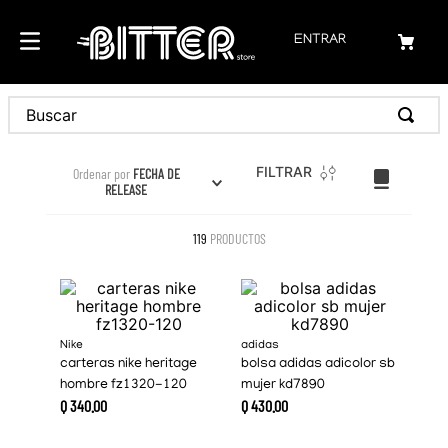
ENTRAR
Buscar
FILTRAR
Ordenar por
FECHA DE
RELEASE
119
PRODUCTOS
Nike
adidas
carteras nike heritage
bolsa adidas adicolor sb
hombre fz1320-120
mujer kd7890
Q
340
.
00
Q
430
.
00