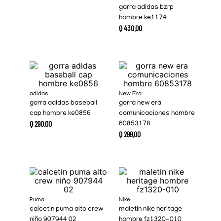
gorra adidas bzrp
hombre ke1174
Q
430
.
00
adidas
New Era
gorra adidas baseball
gorra new era
cap hombre ke0856
comunicaciones hombre
Q
290
.
00
60853178
Q
299
.
00
Puma
Nike
calcetin puma alto crew
maletin nike heritage
niño 907944 02
hombre fz1320-010