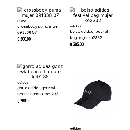
Puma
crossbody puma mujer
adidas
bolso adidas festival
091338 07
Q
200
.
00
bag mujer ke2332
Q
385
.
00
adidas
gorro adidas gonz wk
beanie hombre kc9238
Q
290
.
00
adidas