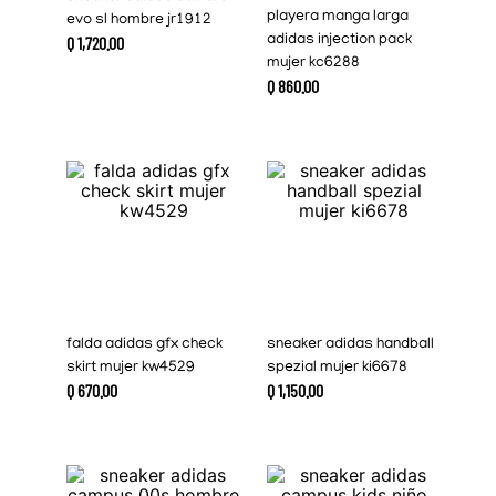
playera manga larga
evo sl hombre jr1912
Q
1
,
720
.
00
adidas injection pack
mujer kc6288
Q
860
.
00
falda adidas gfx check
sneaker adidas handball
skirt mujer kw4529
spezial mujer ki6678
Q
670
.
00
Q
1
,
150
.
00