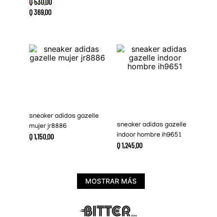
Q
530
.
00
Q
369
.
00
sneaker adidas gazelle
sneaker adidas gazelle
mujer jr8886
Q
1
,
150
.
00
indoor hombre ih9651
Q
1
,
245
.
00
MOSTRAR MÁS