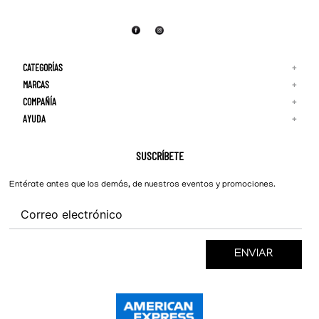
CATEGORÍAS
+
MARCAS
+
COMPAÑÍA
+
Adidas
Reebok
AYUDA
+
Quiénes Somos
¡Lo Nuevo!
Puma
Contacto
Guía de Tallas
Hombre
Nike
Preguntas Frecuentes
SUSCRÍBETE
New Balance
Mujer
Cambios y Devoluciones
Converse
Entérate antes que los demás, de nuestros eventos y promociones.
ENVIAR