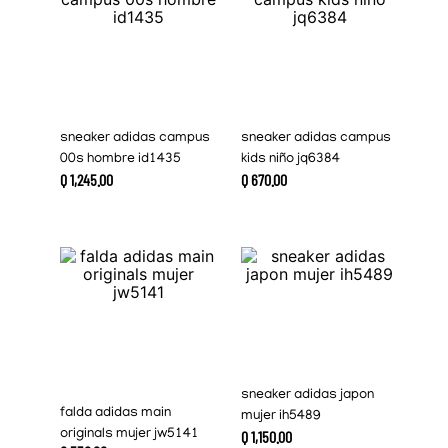
sneaker adidas campus
sneaker adidas campus
00s hombre id1435
kids niño jq6384
Q
1
,
245
.
00
Q
670
.
00
sneaker adidas japon
falda adidas main
mujer ih5489
originals mujer jw5141
Q
1
,
150
.
00