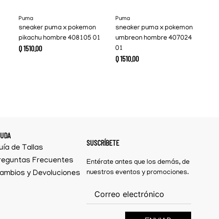
Puma
Puma
sneaker puma x pokemon
sneaker puma x pokemon
pikachu hombre 408105 01
umbreon hombre 407024
Q
1510
.
00
01
Q
1510
.
00
YUDA
SUSCRÍBETE
uía de Tallas
reguntas Frecuentes
Entérate antes que los demás, de
ambios y Devoluciones
nuestros eventos y promociones.