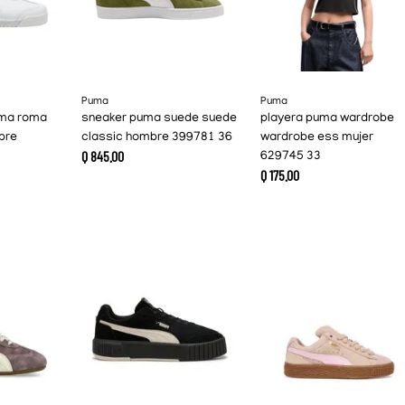
Puma
Puma
oma roma
sneaker puma suede suede
playera puma wardrobe
bre
classic hombre 399781 36
wardrobe ess mujer
Q
845
.
00
629745 33
Q
175
.
00