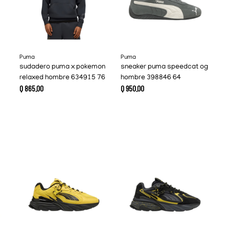
Puma
Puma
sudadero puma x pokemon
sneaker puma speedcat og
relaxed hombre 634915 76
hombre 398846 64
Q
865
.
00
Q
950
.
00