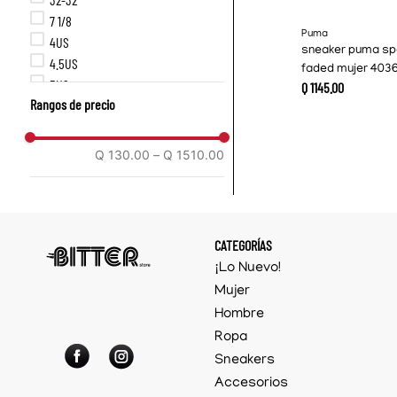
7 1/8
Puma
4US
sneaker puma s
4.5US
faded mujer 403
5US
Q
1145
.
00
Rangos de precio
5.5US
6US
6.5US
Q 130.00
–
Q 1510.00
7US
7.5US
8US
8.5US
CATEGORÍAS
9US
¡Lo Nuevo!
9.5US
Mujer
10US
Hombre
XS
Ropa
S
M
Sneakers
L
Accesorios