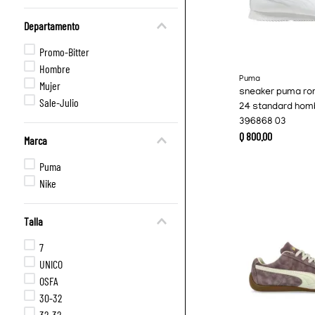
Departamento
Promo-Bitter
Hombre
Puma
Mujer
sneaker puma r
Sale-Julio
24 standard hom
396868 03
Q
800
.
00
Marca
Puma
Nike
Talla
7
UNICO
OSFA
30-32
32-32