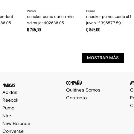
Puma
Puma
peedcat
sneaker puma carina mia
sneaker puma suede xl f
688 05
sd mujer 402638 05
juvenil f 396577 59
Q
735
.
00
Q
845
.
00
MOSTRAR MÁS
COMPAÑÍA
A
MARCAS
Quiénes Somos
G
Adidas
Contacto
P
Reebok
C
Puma
Nike
New Balance
Converse