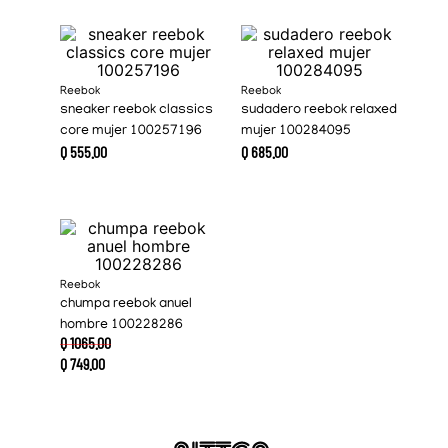
Reebok
Reebok
sneaker reebok classics
sudadero reebok relaxed
core mujer 100257196
mujer 100284095
Q
555
.
00
Q
685
.
00
Reebok
chumpa reebok anuel
hombre 100228286
Q
1065
.
00
Q
749
.
00