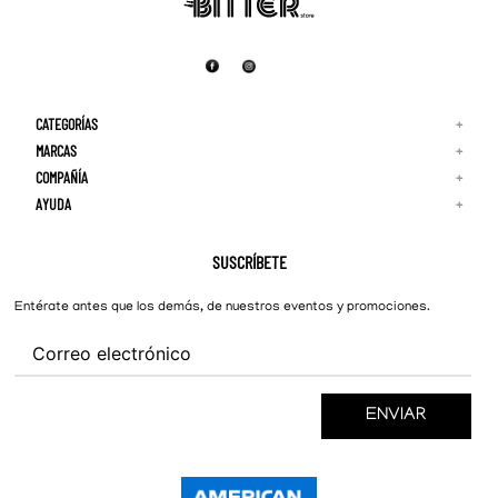
CATEGORÍAS
+
MARCAS
+
COMPAÑÍA
+
Adidas
Reebok
AYUDA
+
Quiénes Somos
¡Lo Nuevo!
Puma
Contacto
Guía de Tallas
Hombre
Nike
Preguntas Frecuentes
SUSCRÍBETE
New Balance
Mujer
Cambios y Devoluciones
Converse
Entérate antes que los demás, de nuestros eventos y promociones.
ENVIAR