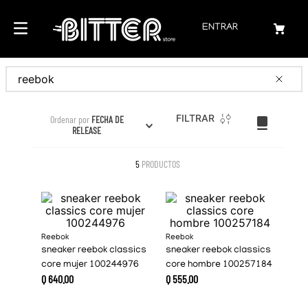
ENTRAR
Buscar
FILTRAR
Ordenar por
FECHA DE
RELEASE
5
PRODUCTOS
Reebok
Reebok
sneaker reebok classics
sneaker reebok classics
core mujer 100244976
core hombre 100257184
Q
640
.
00
Q
555
.
00