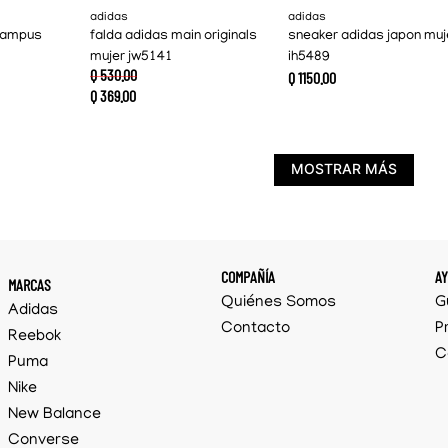
adidas
adidas
campus
falda adidas main originals
sneaker adidas japon muj
mujer jw5141
ih5489
Q
530
.
00
Q
1150
.
00
Q
369
.
00
MOSTRAR MÁS
COMPAÑÍA
A
MARCAS
Quiénes Somos
G
Adidas
Contacto
P
Reebok
C
Puma
Nike
New Balance
Converse