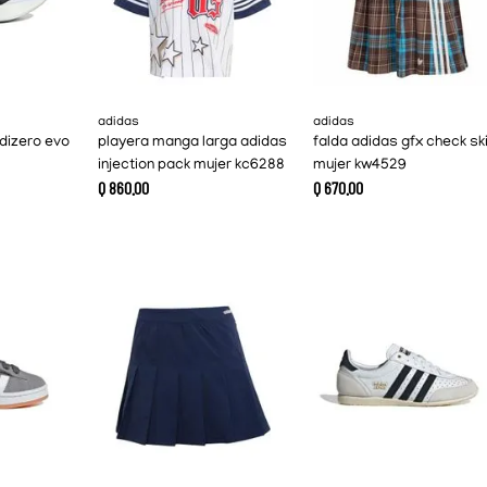
adidas
adidas
dizero evo
playera manga larga adidas
falda adidas gfx check ski
injection pack mujer kc6288
mujer kw4529
Q
860
.
00
Q
670
.
00