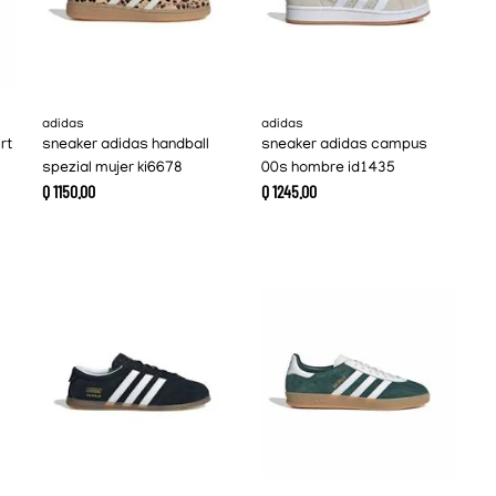
adidas
adidas
rt
sneaker adidas handball
sneaker adidas campus
spezial mujer ki6678
00s hombre id1435
Q
1150
.
00
Q
1245
.
00