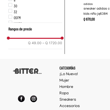
adidas
30
sneaker adidas 
32
kids niño jq6384
OSFM
Q
670
.
00
UNICO
Rangos de precio
1US
2US
3US
Q 49.00
–
Q 1720.00
4US
4.5US
5US
5.5US
CATEGORÍAS
6US
¡Lo Nuevo!
6.5US
Mujer
7US
Hombre
7.5US
Ropa
8US
8.5US
Sneakers
9US
Accesorios