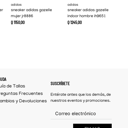
adidas
adidas
er
sneaker adidas gazelle
sneaker adidas gazelle
mujer jr8886
indoor hombre ih9651
Q
1150
.
00
Q
1245
.
00
YUDA
SUSCRÍBETE
uía de Tallas
reguntas Frecuentes
Entérate antes que los demás, de
ambios y Devoluciones
nuestros eventos y promociones.