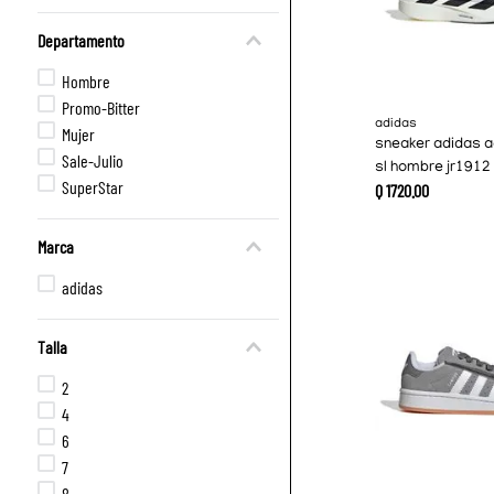
Departamento
Hombre
Promo-Bitter
adidas
Mujer
sneaker adidas a
Sale-Julio
sl hombre jr1912
SuperStar
Q
1720
.
00
Marca
adidas
Talla
2
4
6
7
8