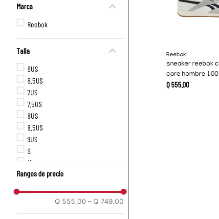
Marca
Reebok
Talla
Reebok
sneaker reebok c
6US
core hombre 10
6.5US
Q
555
.
00
7US
7.5US
8US
8.5US
9US
S
M
Rangos de precio
Q 555.00
–
Q 749.00