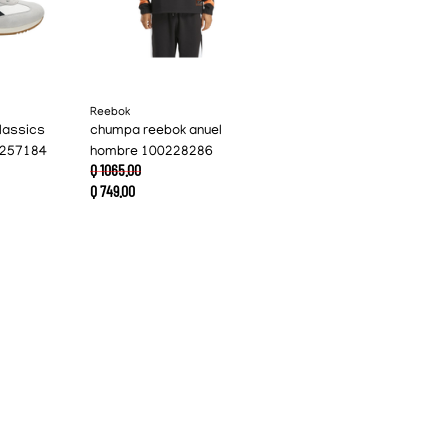
Reebok
lassics
chumpa reebok anuel
0257184
hombre 100228286
Q
1065
.
00
Q
749
.
00