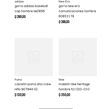
adidas
New Era
gorra adidas baseball
gorra new era
cap hombre ke0856
comunicaciones hombre
Q
290
.
00
60853178
Q
299
.
00
Puma
Nike
calcetin puma alto crew
maletin nike heritage
niño 907944 02
hombre fz1320-010
Q
130
.
00
Q
350
.
00