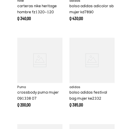
Nike
adidas
carteras nike heritage
bolsa adidas adicolor sb
hombre fz1320-120
mujer kd7890
Q
340
.
00
Q
430
.
00
Puma
adidas
crossbody puma mujer
bolso adidas festival
091338 07
bag mujer ke2332
Q
200
.
00
Q
385
.
00