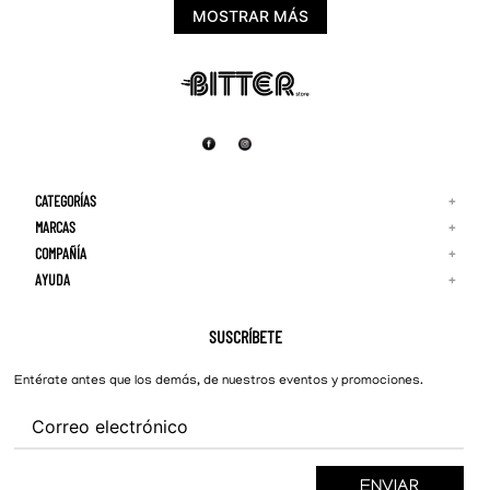
MOSTRAR MÁS
CATEGORÍAS
+
MARCAS
+
COMPAÑÍA
+
Adidas
Reebok
AYUDA
+
Quiénes Somos
¡Lo Nuevo!
Puma
Contacto
Guía de Tallas
Hombre
Nike
Preguntas Frecuentes
SUSCRÍBETE
New Balance
Mujer
Cambios y Devoluciones
Converse
Entérate antes que los demás, de nuestros eventos y promociones.
ENVIAR