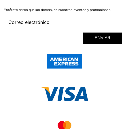
New Balance
Mujer
Cambios y Devoluciones
Converse
Entérate antes que los demás, de nuestros eventos y promociones.
ENVIAR