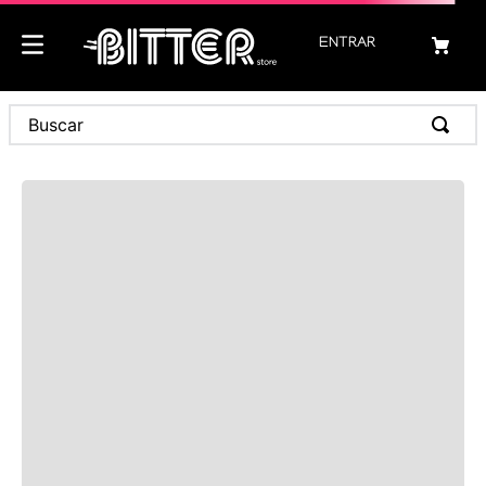
ENTRAR
COMENTARIOS
Cargando...
Buscar
Por favor, inicie sesión para escribir un comentario
Cargando comentarios...
COMBINA TU LOOK