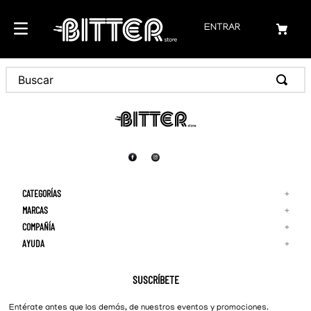
ENTRAR
CATEGORÍAS
+
MARCAS
+
COMPAÑÍA
+
Adidas
Reebok
AYUDA
+
Quiénes Somos
¡Lo Nuevo!
Puma
Contacto
Guía de Tallas
Hombre
Nike
Preguntas Frecuentes
SUSCRÍBETE
New Balance
Mujer
Cambios y Devoluciones
Converse
Entérate antes que los demás, de nuestros eventos y promociones.