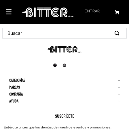
ENTRAR
CATEGORÍAS
+
MARCAS
+
COMPAÑÍA
+
Adidas
Reebok
AYUDA
+
Quiénes Somos
¡Lo Nuevo!
Puma
Contacto
Guía de Tallas
Hombre
Nike
Preguntas Frecuentes
SUSCRÍBETE
New Balance
Mujer
Cambios y Devoluciones
Converse
Entérate antes que los demás, de nuestros eventos y promociones.