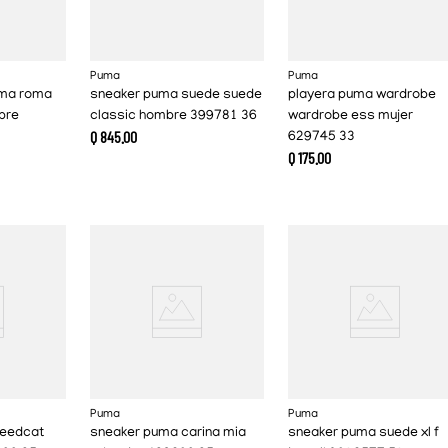
Puma
Puma
oma roma
sneaker puma suede suede
playera puma wardrobe
bre
classic hombre 399781 36
wardrobe ess mujer
Q
845
.
00
629745 33
Q
175
.
00
Puma
Puma
peedcat
sneaker puma carina mia
sneaker puma suede xl f