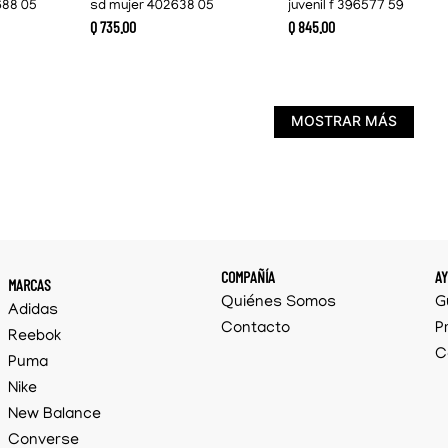
688 05
sd mujer 402638 05
juvenil f 396577 59
Q
735
.
00
Q
845
.
00
MOSTRAR MÁS
COMPAÑÍA
A
MARCAS
Quiénes Somos
G
Adidas
Contacto
P
Reebok
C
Puma
Nike
New Balance
Converse