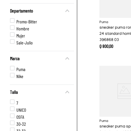
Departamento
Promo-Bitter
Puma
Hombre
sneaker puma r
24 standard hom
Mujer
396868 03
Sale-Julio
Q
800
.
00
Marca
Puma
Nike
Talla
7
UNICO
OSFA
Puma
30-32
sneaker puma s
32-32