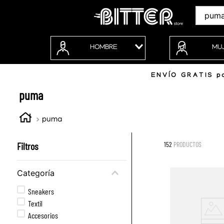
Buscar
HOMBRE
MU
ENVÍO GRATIS po
puma
puma
Filtros
152
PRODUCTOS
Categoría
Sneakers
Textil
Accesorios