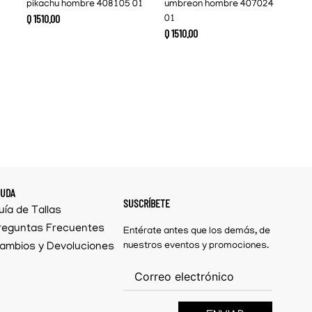
pikachu hombre 408105 01
umbreon hombre 407024
Q
1510
.
00
01
Q
1510
.
00
YUDA
SUSCRÍBETE
uía de Tallas
reguntas Frecuentes
Entérate antes que los demás, de
ambios y Devoluciones
nuestros eventos y promociones.