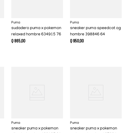
Puma
Puma
sudadero puma x pokemon
sneaker puma speedcat og
relaxed hombre 634915 76
hombre 398846 64
Q
865
.
00
Q
950
.
00
Puma
Puma
sneaker puma x pokemon
sneaker puma x pokemon