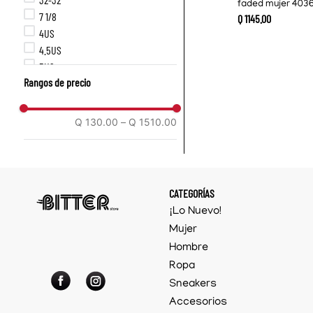
faded mujer 403
7 1/8
Q
1145
.
00
4US
4.5US
5US
Rangos de precio
5.5US
6US
6.5US
Q 130.00
–
Q 1510.00
7US
7.5US
8US
8.5US
CATEGORÍAS
9US
¡Lo Nuevo!
9.5US
Mujer
10US
Hombre
XS
Ropa
S
M
Sneakers
L
Accesorios