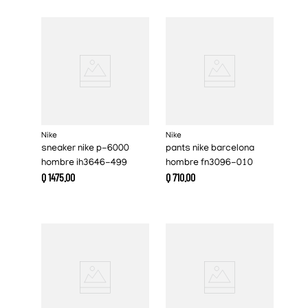
Nike
Nike
sneaker nike p-6000
pants nike barcelona
hombre ih3646-499
hombre fn3096-010
Q
1475
.
00
Q
710
.
00