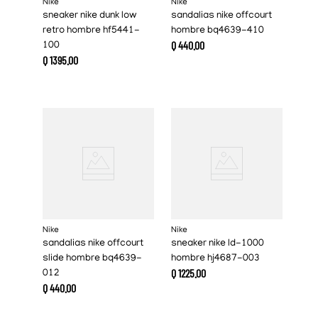
Nike
Nike
sneaker nike dunk low
sandalias nike offcourt
retro hombre hf5441-
hombre bq4639-410
Q
440
.
00
100
Q
1395
.
00
Nike
Nike
sandalias nike offcourt
sneaker nike ld-1000
slide hombre bq4639-
hombre hj4687-003
Q
1225
.
00
012
Q
440
.
00