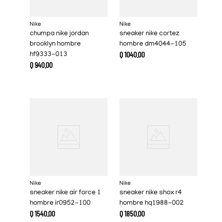
Nike
Nike
chumpa nike jordan
sneaker nike cortez
brooklyn hombre
hombre dm4044-105
Q
1040
.
00
hf9333-013
Q
940
.
00
Nike
Nike
sneaker nike air force 1
sneaker nike shox r4
hombre ir0952-100
hombre hq1988-002
Q
1540
.
00
Q
1850
.
00