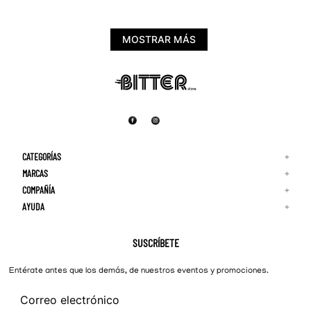
MOSTRAR MÁS
CATEGORÍAS
+
MARCAS
+
COMPAÑÍA
+
Adidas
Reebok
AYUDA
+
Quiénes Somos
¡Lo Nuevo!
Puma
Contacto
Guía de Tallas
Hombre
Nike
Preguntas Frecuentes
SUSCRÍBETE
New Balance
Mujer
Cambios y Devoluciones
Converse
Entérate antes que los demás, de nuestros eventos y promociones.