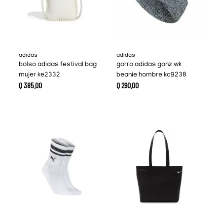
adidas
adidas
bolso adidas festival bag
gorro adidas gonz wk
mujer ke2332
beanie hombre kc9238
Q
385
.
00
Q
290
.
00