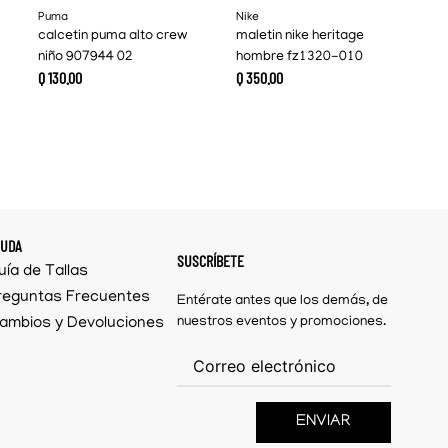
Puma
Nike
calcetin puma alto crew
maletin nike heritage
niño 907944 02
hombre fz1320-010
Q
130
.
00
Q
350
.
00
YUDA
SUSCRÍBETE
uía de Tallas
reguntas Frecuentes
Entérate antes que los demás, de
ambios y Devoluciones
nuestros eventos y promociones.
ENVIAR