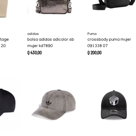
adidas
Puma
itage
bolsa adidas adicolor sb
crossbody puma mujer
120
mujer kd7890
091338 07
Q
430
.
00
Q
200
.
00