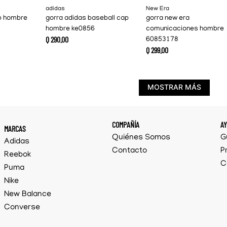
adidas
New Era
p hombre
gorra adidas baseball cap
gorra new era
hombre ke0856
comunicaciones hombre
Q
290
.
00
60853178
Q
299
.
00
MOSTRAR MÁS
COMPAÑÍA
A
MARCAS
Quiénes Somos
G
Adidas
Contacto
P
Reebok
C
Puma
Nike
New Balance
Converse