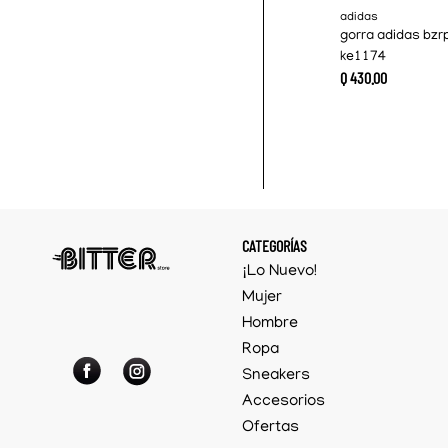
S
adidas
7 1/8
gorra adidas bzr
ke1174
Q
430
.
00
CATEGORÍAS
¡Lo Nuevo!
Mujer
Hombre
Ropa
Sneakers
Accesorios
Ofertas