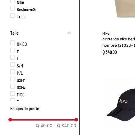
Nike
Reshoevn8r
True
Talla
Nike
carteras nike her
UNICO
hombre fz1320-
M
Q
340
.
00
L
S/M
M/L
OSFM
OSFA
MISC
7
Rangos de precio
14
38
18
Q 49.00
–
Q 840.00
XS