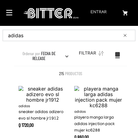
ENTRAR
Buscar
FILTRAR
Ordenar por
FECHA DE
RELEASE
215
PRODUCTOS
adidas
sneaker adidas adizero
adidas
playera manga larga
evo sl hombre jr1912
Q
1720
.
00
adidas injection pack
mujer kc6288
Q
860
.
00