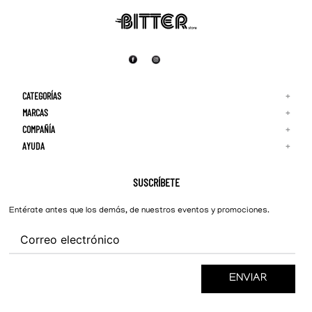
CATEGORÍAS
+
MARCAS
+
COMPAÑÍA
+
Adidas
Reebok
AYUDA
+
Quiénes Somos
¡Lo Nuevo!
Puma
Contacto
Guía de Tallas
Hombre
Nike
Preguntas Frecuentes
SUSCRÍBETE
New Balance
Mujer
Cambios y Devoluciones
Converse
Entérate antes que los demás, de nuestros eventos y promociones.
ENVIAR