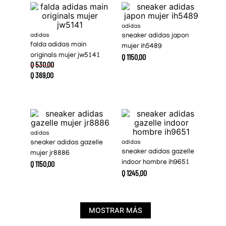
adidas
adidas
sneaker adidas japon
falda adidas main
mujer ih5489
originals mujer jw5141
Q
1150
.
00
Q
530
.
00
Q
369
.
00
adidas
sneaker adidas gazelle
adidas
sneaker adidas gazelle
mujer jr8886
Q
1150
.
00
indoor hombre ih9651
Q
1245
.
00
MOSTRAR MÁS