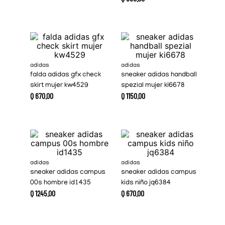
adidas
adidas
falda adidas gfx check
sneaker adidas handball
skirt mujer kw4529
spezial mujer ki6678
Q
670
.
00
Q
1150
.
00
adidas
adidas
sneaker adidas campus
sneaker adidas campus
00s hombre id1435
kids niño jq6384
Q
1245
.
00
Q
670
.
00