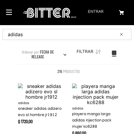
ENTRAR
Buscar
FILTRAR
Ordenar por
FECHA DE
RELEASE
216
PRODUCTOS
adidas
sneaker adidas adizero
adidas
playera manga larga
evo sl hombre jr1912
Q
1720
.
00
adidas injection pack
mujer kc6288
Q
860
.
00