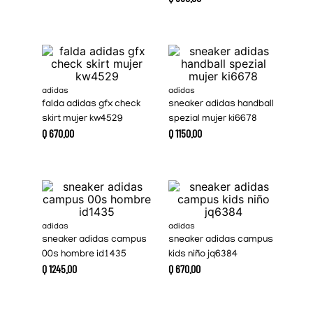
adidas
adidas
falda adidas gfx check
sneaker adidas handball
skirt mujer kw4529
spezial mujer ki6678
Q
670
.
00
Q
1150
.
00
adidas
adidas
sneaker adidas campus
sneaker adidas campus
00s hombre id1435
kids niño jq6384
Q
1245
.
00
Q
670
.
00