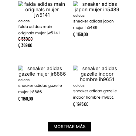
adidas
adidas
sneaker adidas japon
falda adidas main
mujer ih5489
originals mujer jw5141
Q
1150
.
00
Q
530
.
00
Q
369
.
00
adidas
sneaker adidas gazelle
adidas
sneaker adidas gazelle
mujer jr8886
Q
1150
.
00
indoor hombre ih9651
Q
1245
.
00
MOSTRAR MÁS