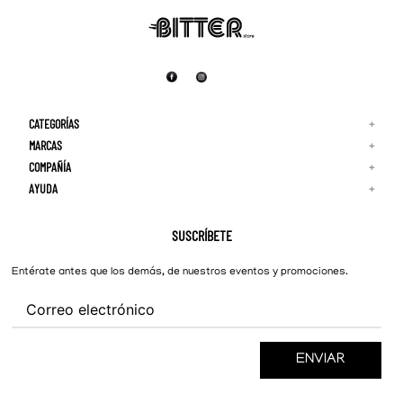
CATEGORÍAS
+
MARCAS
+
COMPAÑÍA
+
Adidas
Reebok
AYUDA
+
Quiénes Somos
¡Lo Nuevo!
Puma
Contacto
Guía de Tallas
Hombre
Nike
Preguntas Frecuentes
SUSCRÍBETE
New Balance
Mujer
Cambios y Devoluciones
Converse
Entérate antes que los demás, de nuestros eventos y promociones.
ENVIAR