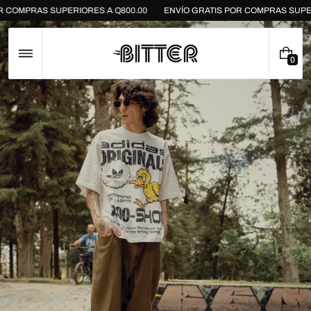
Saltar
ATIS POR COMPRAS SUPERIORES A Q800.00
ENVÍO GRATIS POR COMPR
al
contenido
0
0
E
L
E
M
E
N
T
O
S