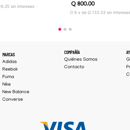
Q
800
.
00
16.25
sin intereses
O
6
x
de
Q 133.33
sin interese
COMPAÑÍA
A
MARCAS
Quiénes Somos
G
Adidas
Contacto
P
Reebok
C
Puma
Nike
New Balance
Converse