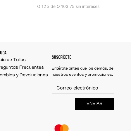
O
12
x
de
Q 103.75
sin intereses
s
YUDA
SUSCRÍBETE
uía de Tallas
reguntas Frecuentes
Entérate antes que los demás, de
ambios y Devoluciones
nuestros eventos y promociones.
ENVIAR