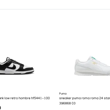
Puma
unk low retro hombre hf5441-100
sneaker puma roma roma 24 sta
396868 03
0