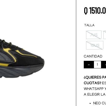
Q
1510
.
0
TALLA
7US
10US
CANTIDAD
－
¿QUIERES P
CUOTAS?
ES
WHATSAPP 
A ELEGIR LA
NEO C