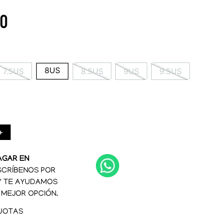
0
8US
7.5US
8.5US
9US
9.5US
＋
AGAR EN
CRÍBENOS POR
Y TE AYUDAMOS
 MEJOR OPCIÓN.
UOTAS