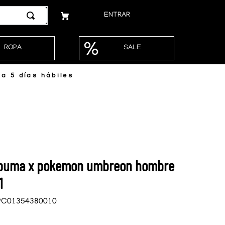
ENTRAR
ROPA
SALE
a 5 días hábiles
 puma x pokemon umbreon hombre
1
PC01354380010