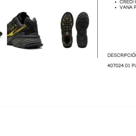
CREDI
VANA 
DESCRIPCI
407024 01