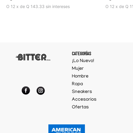
O
12
x
de
Q 143.33
sin intereses
O
12
x
de
Q 1
CATEGORÍAS
¡Lo Nuevo!
Mujer
Hombre
Ropa
Sneakers
Accesorios
Ofertas