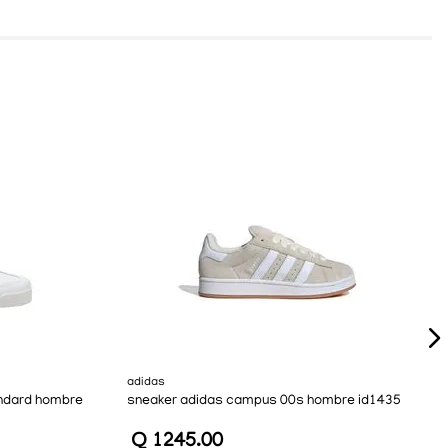
adidas
ndard hombre
sneaker adidas campus 00s hombre id1435
Q
1245
.
00