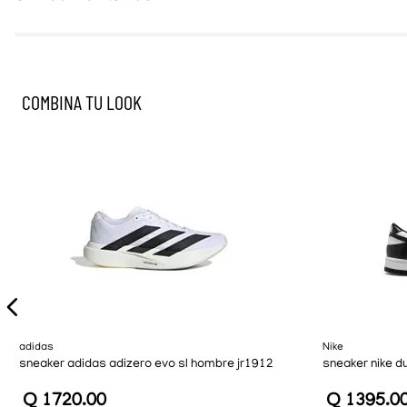
COMBINA TU LOOK
adidas
Nike
sneaker adidas adizero evo sl hombre jr1912
sneaker nike d
Q
1720
.
00
Q
1395
.
0