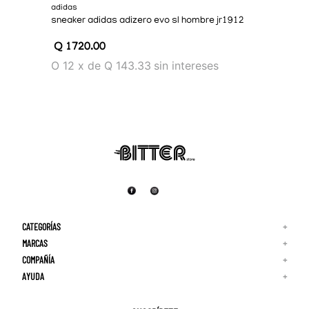
adidas
sneaker adidas adizero evo sl hombre jr1912
Q
1720
.
00
O
12
x
de
Q 143.33
sin intereses
CATEGORÍAS
+
MARCAS
+
COMPAÑÍA
+
Adidas
Reebok
AYUDA
+
Quiénes Somos
¡Lo Nuevo!
Puma
Contacto
Guía de Tallas
Hombre
Nike
Preguntas Frecuentes