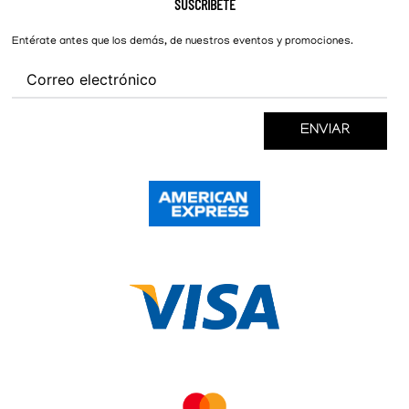
SUSCRÍBETE
New Balance
Mujer
Cambios y Devoluciones
Converse
Entérate antes que los demás, de nuestros eventos y promociones.
ENVIAR