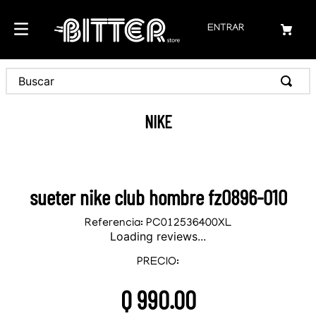
ENTRAR
Buscar
NIKE
sueter nike club hombre fz0896-010
Referencia
:
PC012536400XL
Loading reviews...
PRECIO:
Q
990
.
00