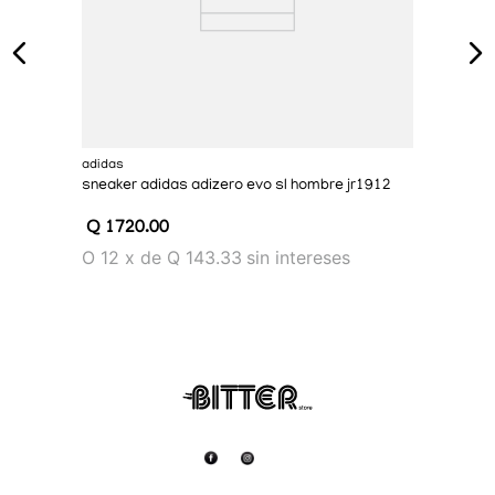
adidas
sneaker adidas adizero evo sl hombre jr1912
Q
1720
.
00
O
12
x
de
Q 143.33
sin intereses