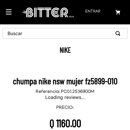
ENTRAR
Buscar
NIKE
chumpa nike nsw mujer fz5899-010
Referencia
:
PC012536900M
Loading reviews...
PRECIO:
Q
1160
.
00