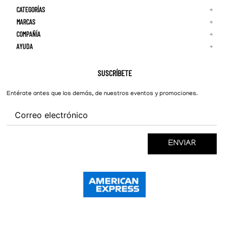
CATEGORÍAS
+
MARCAS
+
COMPAÑÍA
+
Adidas
Reebok
AYUDA
+
Quiénes Somos
¡Lo Nuevo!
Puma
Contacto
Guía de Tallas
Hombre
Nike
Preguntas Frecuentes
SUSCRÍBETE
New Balance
Mujer
Cambios y Devoluciones
Converse
Entérate antes que los demás, de nuestros eventos y promociones.
ENVIAR