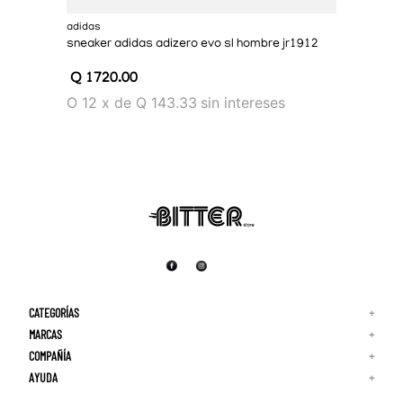
adidas
sneaker adidas adizero evo sl hombre jr1912
Q
1720
.
00
O
12
x
de
Q 143.33
sin intereses
CATEGORÍAS
+
MARCAS
+
COMPAÑÍA
+
Adidas
Reebok
AYUDA
+
Quiénes Somos
¡Lo Nuevo!
Puma
Contacto
Guía de Tallas