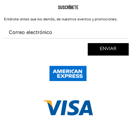
Hombre
Nike
Preguntas Frecuentes
SUSCRÍBETE
New Balance
Mujer
Cambios y Devoluciones
Converse
Entérate antes que los demás, de nuestros eventos y promociones.
ENVIAR