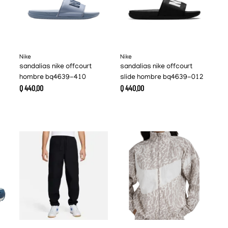
Nike
Nike
sandalias nike offcourt
sandalias nike offcourt
hombre bq4639-410
slide hombre bq4639-012
Q
440
.
00
Q
440
.
00