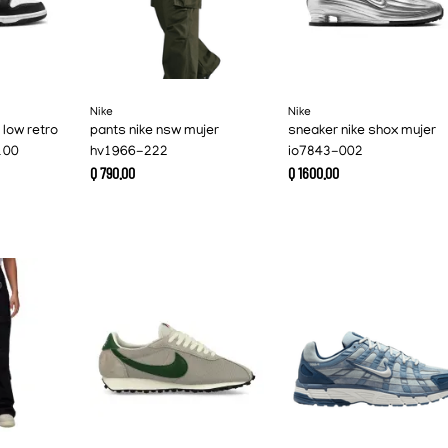
Nike
Nike
 low retro
pants nike nsw mujer
sneaker nike shox mujer
100
hv1966-222
io7843-002
Q
790
.
00
Q
1600
.
00