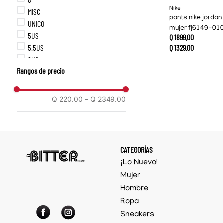
Nike
MISC
pants nike jordan 
UNICO
mujer fj6149-01
5US
Q
1899
.
00
5.5US
Q
1329
.
00
6US
Rangos de precio
6.5US
7US
7.5US
Q 220.00
–
Q 2349.00
8US
8.5US
9US
9.5US
CATEGORÍAS
10US
¡Lo Nuevo!
10.5US
Mujer
11US
Hombre
12US
Ropa
XS
S
Sneakers