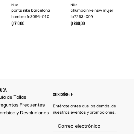
Nike
Nike
pants nike barcelona
chumpa nike nsw mujer
hombre fn3096-010
ib7263-009
Q
710
.
00
Q
860
.
00
YUDA
SUSCRÍBETE
uía de Tallas
reguntas Frecuentes
Entérate antes que los demás, de
ambios y Devoluciones
nuestros eventos y promociones.