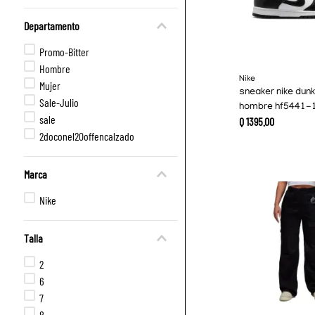
Departamento
Promo-Bitter
Hombre
Nike
Mujer
sneaker nike dunk
Sale-Julio
hombre hf5441-
sale
Q
1395
.
00
2doconel20offencalzado
Marca
Nike
Talla
2
6
7
8