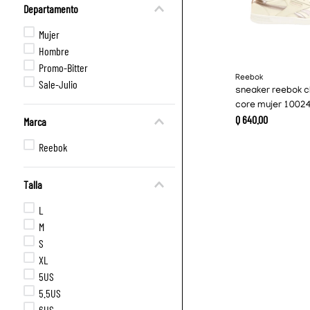
Departamento
Mujer
Hombre
Promo-Bitter
Reebok
Sale-Julio
sneaker reebok c
core mujer 1002
Q
640
.
00
Marca
Reebok
Talla
L
M
S
XL
5US
5.5US
6US