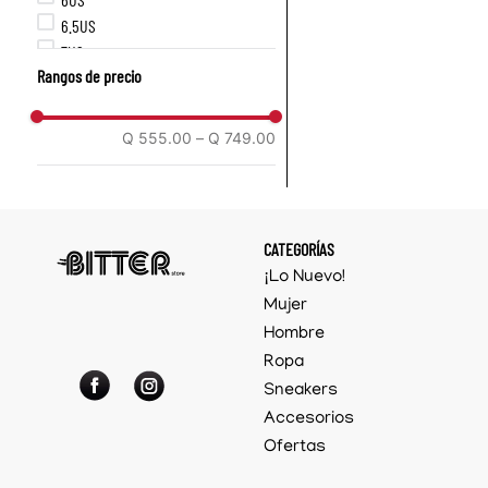
6.5US
7US
Rangos de precio
7.5US
8US
8.5US
Q 555.00
–
Q 749.00
9US
CATEGORÍAS
¡Lo Nuevo!
Mujer
Hombre
Ropa
Sneakers
Accesorios
Ofertas