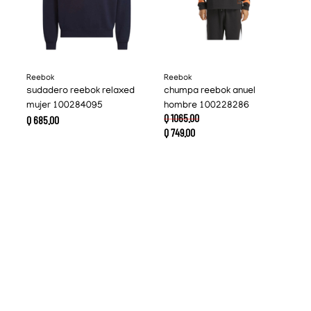
Reebok
Reebok
sudadero reebok relaxed
chumpa reebok anuel
mujer 100284095
hombre 100228286
Q
1065
.
00
Q
685
.
00
Q
749
.
00