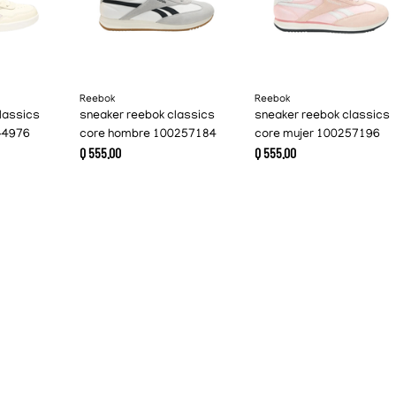
Reebok
Reebok
lassics
sneaker reebok classics
sneaker reebok classics
44976
core hombre 100257184
core mujer 100257196
Q
555
.
00
Q
555
.
00