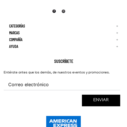
CATEGORÍAS
+
MARCAS
+
COMPAÑÍA
+
Adidas
Reebok
AYUDA
+
Quiénes Somos
¡Lo Nuevo!
Puma
Contacto
Guía de Tallas
Hombre
Nike
Preguntas Frecuentes
SUSCRÍBETE
New Balance
Mujer
Cambios y Devoluciones
Converse
Entérate antes que los demás, de nuestros eventos y promociones.
ENVIAR