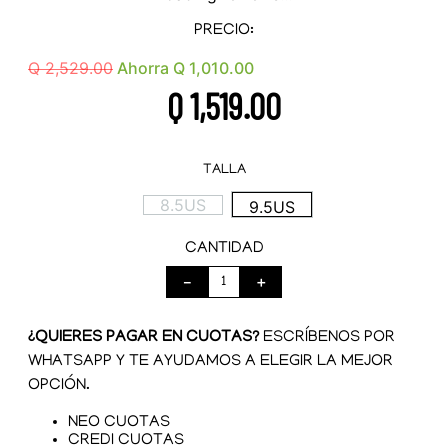
PRECIO:
Q
2
,
529
.
00
Ahorra
Q
1
,
010
.
00
Q
1
,
519
.
00
TALLA
8.5US
9.5US
CANTIDAD
－
＋
¿QUIERES PAGAR EN CUOTAS?
ESCRÍBENOS POR
WHATSAPP Y TE AYUDAMOS A ELEGIR LA MEJOR
OPCIÓN.
NEO CUOTAS
CREDI CUOTAS