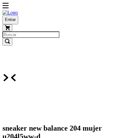
Entrar
sneaker new balance 204 mujer
u204l5ww-d