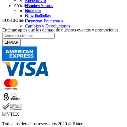
+
¡Lo Nuevo!
Reebok
AYUDA
Hombre
Puma
Quiénes Somos
+
Mujer
Nike
Contacto
New Balance
Guía de Tallas
SUSCRÍBETE
Converse
Preguntas Frecuentes
Cambios y Devoluciones
Entérate antes que los demás, de nuestros eventos y promociones.
ENVIAR
Todos los derechos reservados 2020 © Bitter