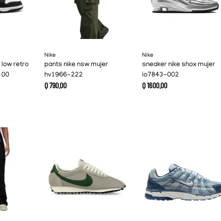
Nike
Nike
 low retro
pants nike nsw mujer
sneaker nike shox mujer
100
hv1966-222
io7843-002
Q
790
.
00
Q
1600
.
00