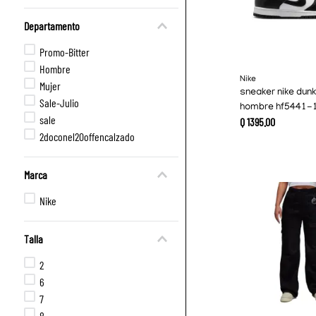
Departamento
Promo-Bitter
Hombre
Nike
Mujer
sneaker nike dunk
Sale-Julio
hombre hf5441-
sale
Q
1395
.
00
2doconel20offencalzado
Marca
Nike
Talla
2
6
7
8