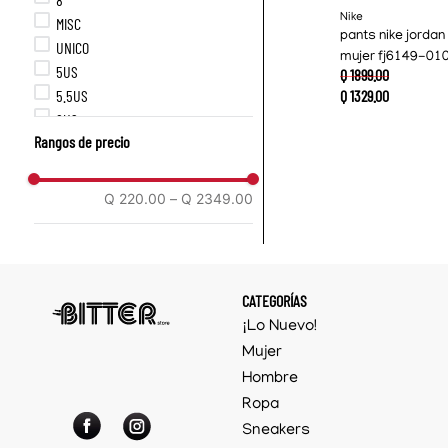
Nike
MISC
pants nike jordan 
UNICO
mujer fj6149-01
5US
Q
1899
.
00
5.5US
Q
1329
.
00
6US
Rangos de precio
6.5US
7US
7.5US
Q 220.00
–
Q 2349.00
8US
8.5US
9US
9.5US
CATEGORÍAS
10US
¡Lo Nuevo!
10.5US
Mujer
11US
Hombre
12US
Ropa
XS
S
Sneakers