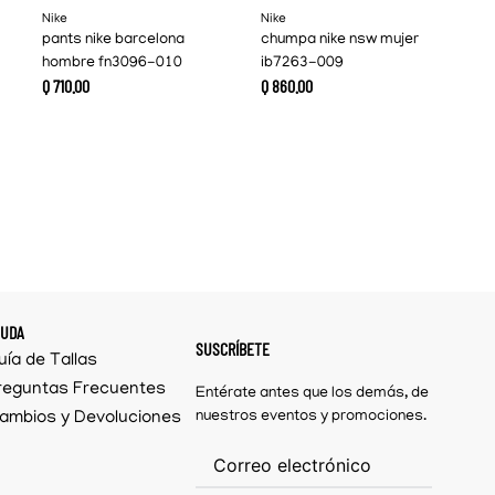
Nike
Nike
pants nike barcelona
chumpa nike nsw mujer
hombre fn3096-010
ib7263-009
Q
710
.
00
Q
860
.
00
YUDA
SUSCRÍBETE
uía de Tallas
reguntas Frecuentes
Entérate antes que los demás, de
ambios y Devoluciones
nuestros eventos y promociones.