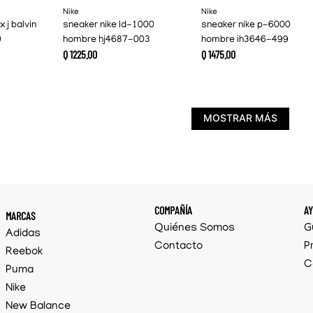
Nike
Nike
x j balvin
sneaker nike ld-1000
sneaker nike p-6000
0
hombre hj4687-003
hombre ih3646-499
Q
1225
.
00
Q
1475
.
00
MOSTRAR MÁS
COMPAÑÍA
A
MARCAS
Quiénes Somos
G
Adidas
Contacto
P
Reebok
C
Puma
Nike
New Balance