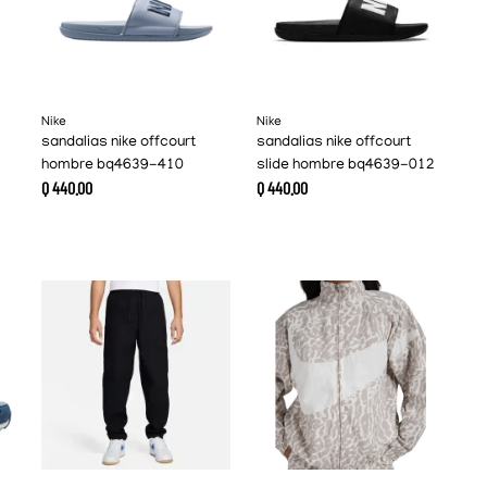
Nike
Nike
sandalias nike offcourt
sandalias nike offcourt
hombre bq4639-410
slide hombre bq4639-012
Q
440
.
00
Q
440
.
00