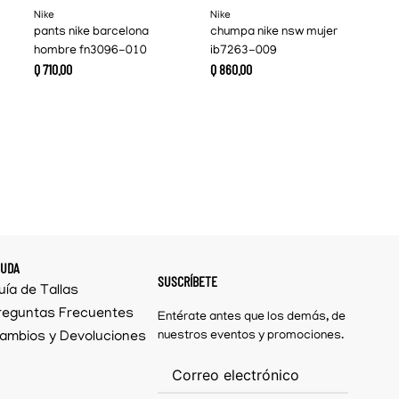
Nike
Nike
pants nike barcelona
chumpa nike nsw mujer
hombre fn3096-010
ib7263-009
Q
710
.
00
Q
860
.
00
YUDA
SUSCRÍBETE
uía de Tallas
reguntas Frecuentes
Entérate antes que los demás, de
ambios y Devoluciones
nuestros eventos y promociones.