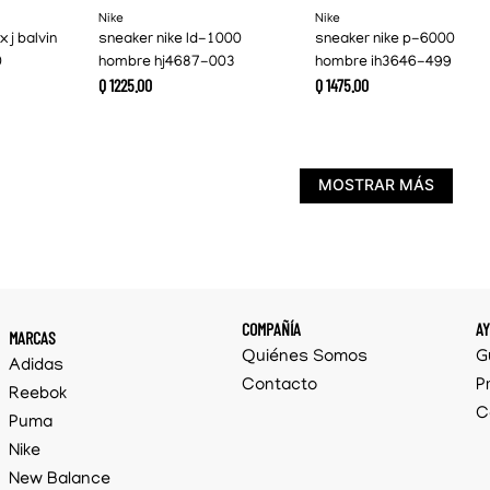
Nike
Nike
x j balvin
sneaker nike ld-1000
sneaker nike p-6000
0
hombre hj4687-003
hombre ih3646-499
Q
1225
.
00
Q
1475
.
00
MOSTRAR MÁS
COMPAÑÍA
A
MARCAS
Quiénes Somos
G
Adidas
Contacto
P
Reebok
C
Puma
Nike
New Balance