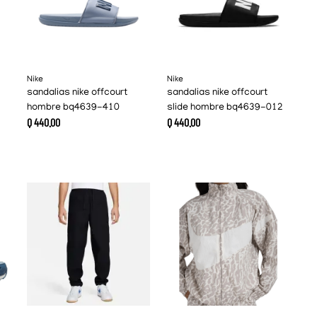
Nike
Nike
sandalias nike offcourt
sandalias nike offcourt
hombre bq4639-410
slide hombre bq4639-012
Q
440
.
00
Q
440
.
00