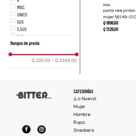
Nike
MISC
pants nike jordan 
UNICO
mujer fj6149-01
5US
Q
1899
.
00
5.5US
Q
1329
.
00
6US
Rangos de precio
6.5US
7US
7.5US
Q 220.00
–
Q 2349.00
8US
8.5US
9US
9.5US
CATEGORÍAS
10US
¡Lo Nuevo!
10.5US
Mujer
11US
Hombre
12US
Ropa
XS
S
Sneakers