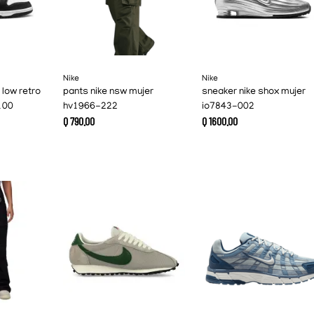
Nike
Nike
 low retro
pants nike nsw mujer
sneaker nike shox mujer
100
hv1966-222
io7843-002
Q
790
.
00
Q
1600
.
00