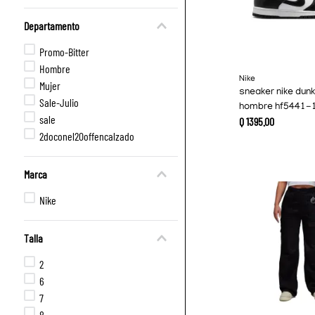
Departamento
Promo-Bitter
Hombre
Nike
Mujer
sneaker nike dunk
Sale-Julio
hombre hf5441-
sale
Q
1395
.
00
2doconel20offencalzado
Marca
Nike
Talla
2
6
7
8